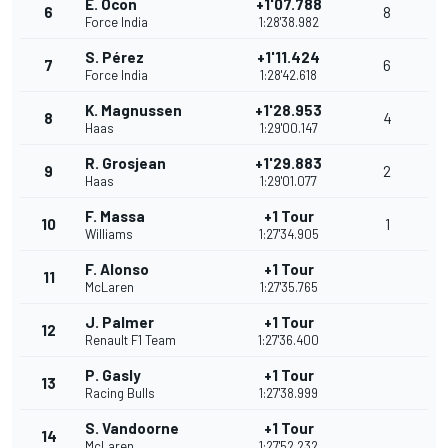
E. Ocon
+1'07.788
6
8
Force India
1:28'38.982
S. Pérez
+1'11.424
7
6
Force India
1:28'42.618
K. Magnussen
+1'28.953
8
4
Haas
1:29'00.147
R. Grosjean
+1'29.883
9
2
Haas
1:29'01.077
F. Massa
+1 Tour
10
1
Williams
1:27'34.905
F. Alonso
+1 Tour
11
McLaren
1:27'35.765
J. Palmer
+1 Tour
12
Renault F1 Team
1:27'36.400
P. Gasly
+1 Tour
13
Racing Bulls
1:27'38.999
S. Vandoorne
+1 Tour
14
McLaren
1:27'52.232