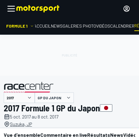
R
FORMULE 1
ACCUEIL
NEWS
GALERIES PHOTO
VIDÉOS
CALENDRIER
GP DU JAPON
présenté par
2017 Formule 1 GP du Japon
5 oct. 2017 au 8 oct. 2017
Suzuka, JP
Vue d'ensemble
Commentaire en live
Résultats
News
Vidéo