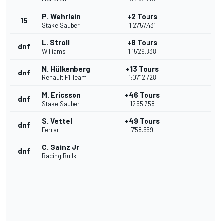
P. Wehrlein
+2 Tours
15
Stake Sauber
1:27'57.431
L. Stroll
+8 Tours
dnf
Williams
1:15'29.838
N. Hülkenberg
+13 Tours
dnf
Renault F1 Team
1:07'12.728
M. Ericsson
+46 Tours
dnf
Stake Sauber
12'55.358
S. Vettel
+49 Tours
dnf
Ferrari
7'58.559
C. Sainz Jr
dnf
Racing Bulls