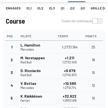
ENGAGÉS
EL1
EL2
EL3
Q1
Q2
Q3
GRILLE DE
Course
Toutes les statistiques
POS.
PILOTE
TEMPS
POINTS
L. Hamilton
1
1:27'31.194
25
Mercedes
M. Verstappen
+1.211
2
18
Red Bull
1:27'32.405
D. Ricciardo
+9.679
3
15
Red Bull
1:27'40.873
V. Bottas
+10.580
4
12
Mercedes
1:27'41.774
K. Räikkönen
+32.622
5
10
Ferrari
1:28'03.816