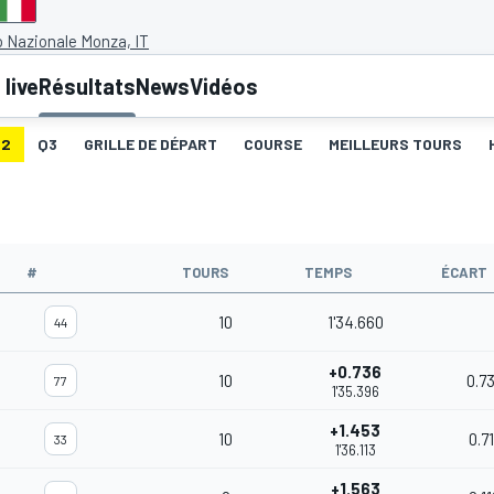
 Nazionale Monza, IT
live
Résultats
News
Vidéos
Q2
Q3
GRILLE DE DÉPART
COURSE
MEILLEURS TOURS
#
TOURS
TEMPS
ÉCART
10
1'34.660
44
+0.736
10
0.7
77
1'35.396
+1.453
10
0.7
33
1'36.113
+1.563