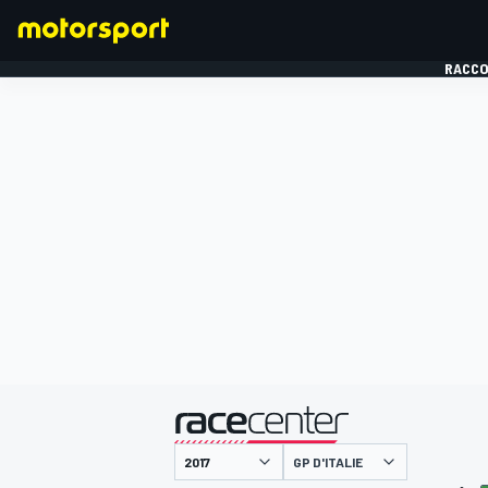
RACCO
FORMULE 1
présenté par
GP D'ITALIE