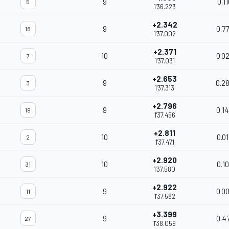
9
0.1
5
1'36.223
+2.342
9
0.7
18
1'37.002
+2.371
10
0.0
7
1'37.031
+2.653
9
0.2
3
1'37.313
+2.796
9
0.1
19
1'37.456
+2.811
10
0.0
2
1'37.471
+2.920
10
0.1
31
1'37.580
+2.922
9
0.0
11
1'37.582
+3.399
9
0.4
27
1'38.059