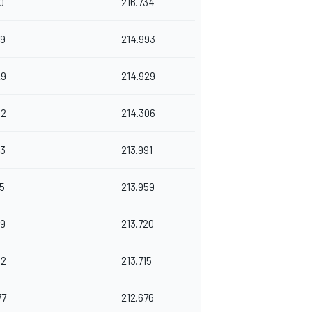
10
216.734
79
214.993
29
214.929
82
214.306
43
213.991
15
213.959
09
213.720
02
213.715
77
212.676