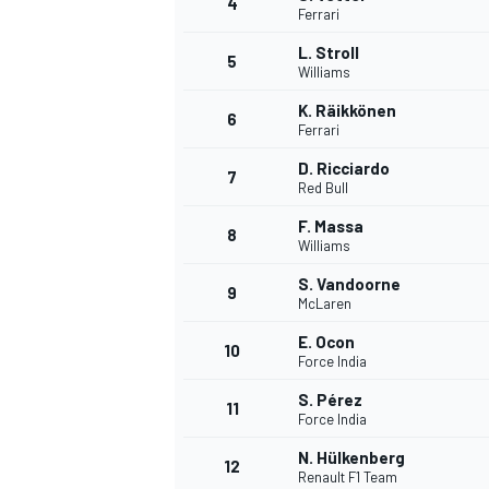
4
Ferrari
L. Stroll
5
WRC
Williams
K. Räikkönen
6
Ferrari
D. Ricciardo
7
Red Bull
F. Massa
8
Williams
S. Vandoorne
9
McLaren
E. Ocon
10
Force India
WEC
S. Pérez
11
Force India
N. Hülkenberg
12
Renault F1 Team