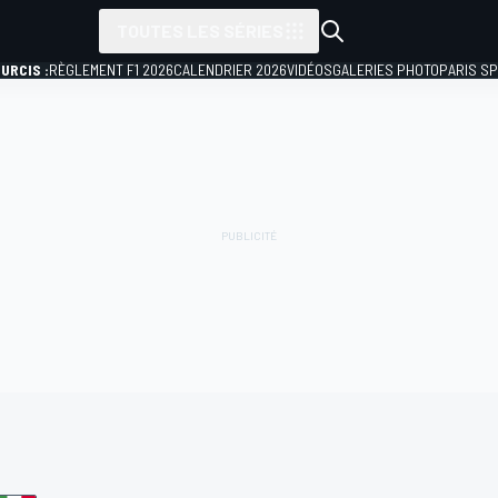
TOUTES LES SÉRIES
URCIS :
RÈGLEMENT F1 2026
CALENDRIER 2026
VIDÉOS
GALERIES PHOTO
PARIS S