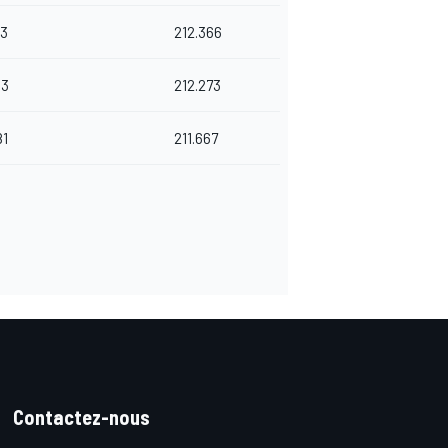
43
212.366
43
212.273
81
211.667
Contactez-nous