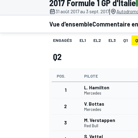
2017 Formule 1 GP d'Italie
|
31 août 2017 au 3 sept. 2017
Autodromo
Vue d'ensemble
Commentaire en 
ENGAGÉS
EL1
EL2
EL3
Q1
MOTOGP
Q2
POS.
PILOTE
L. Hamilton
1
Mercedes
V. Bottas
2
Mercedes
M. Verstappen
3
Red Bull
S. Vettel