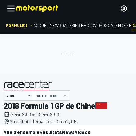
R
FORMULE 1
ACCUEIL
NEWS
GALERIES PHOTO
VIDÉOS
CALENDRIER
GP DE CHINE
présenté par
2018 Formule 1 GP de Chine
12 avr. 2018 au 15 avr. 2018
Shanghai International Circuit, CN
Vue d'ensemble
Résultats
News
Vidéos