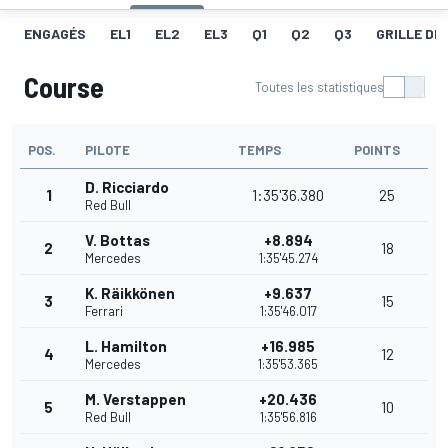
ENGAGÉS
EL1
EL2
EL3
Q1
Q2
Q3
GRILLE DE
Course
Toutes les statistiques
POS.
PILOTE
TEMPS
POINTS
D. Ricciardo
1
1:35'36.380
25
Red Bull
V. Bottas
+8.894
2
18
Mercedes
1:35'45.274
K. Räikkönen
+9.637
3
15
Ferrari
1:35'46.017
L. Hamilton
+16.985
4
12
Mercedes
1:35'53.365
M. Verstappen
+20.436
5
10
Red Bull
1:35'56.816