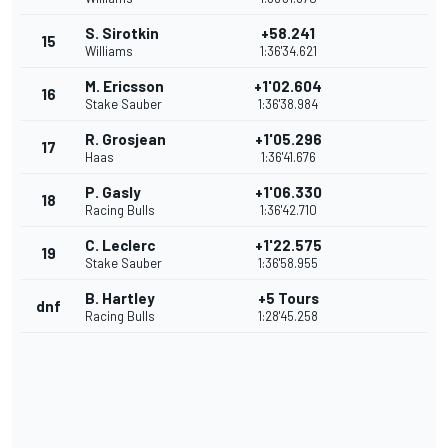
S. Sirotkin
+58.241
15
Williams
1:36'34.621
M. Ericsson
+1'02.604
16
Stake Sauber
1:36'38.984
R. Grosjean
+1'05.296
17
Haas
1:36'41.676
P. Gasly
+1'06.330
18
Racing Bulls
1:36'42.710
C. Leclerc
+1'22.575
19
Stake Sauber
1:36'58.955
B. Hartley
+5 Tours
dnf
Racing Bulls
1:28'45.258