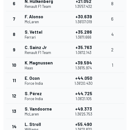
N. Hülkenberg
+21.052
6
8
Renault F1 Team
1:35'57.432
F. Alonso
+30.639
7
6
McLaren
1:36'07.019
S. Vettel
+35.286
8
4
Ferrari
1:36'11.666
C. Sainz Jr
+35.763
9
2
Renault F1 Team
1:36'12.143
K. Magnussen
+39.594
10
1
Haas
1:36'15.974
E. Ocon
+44.050
11
Force India
1:36'20.430
S. Pérez
+44.725
12
Force India
1:36'21.105
S. Vandoorne
+49.373
13
McLaren
1:36'25.753
L. Stroll
+55.490
14
Williams
1:36'31.870