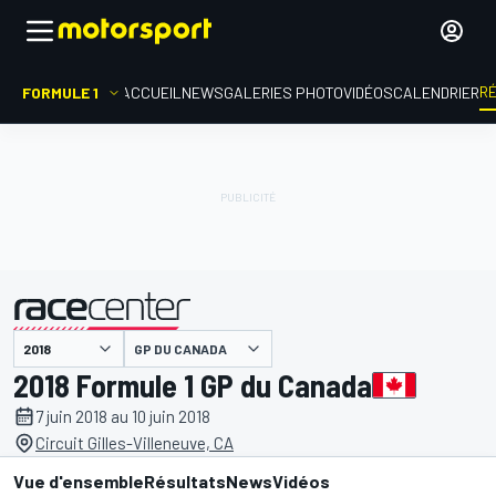
R
FORMULE 1
ACCUEIL
NEWS
GALERIES PHOTO
VIDÉOS
CALENDRIER
GP DU CANADA
présenté par
2018 Formule 1 GP du Canada
7 juin 2018 au 10 juin 2018
Circuit Gilles-Villeneuve, CA
Vue d'ensemble
Résultats
News
Vidéos