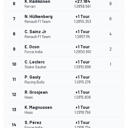
K. Räikkönen
+27.184
6
8
Ferrari
1:28'58.561
N. Hülkenberg
+1 Tour
7
6
Renault F1 Team
1:28'55.353
C. Sainz Jr
+1 Tour
8
4
Renault F1 Team
1:28'57.115
E. Ocon
+1 Tour
9
2
Force India
1:29'00.910
C. Leclerc
+1 Tour
10
1
Stake Sauber
1:29'10.898
P. Gasly
+1 Tour
11
Racing Bulls
1:29'15.278
R. Grosjean
+1 Tour
12
Haas
1:29'15.806
K. Magnussen
+1 Tour
13
Haas
1:29'18.756
S. Pérez
+1 Tour
14
Force India
1:29'18.774