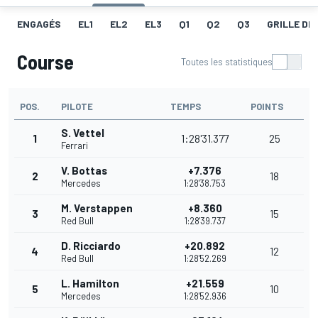
ENGAGÉS
EL1
EL2
EL3
Q1
Q2
Q3
GRILLE DE
Course
Toutes les statistiques
POS.
PILOTE
TEMPS
POINTS
S. Vettel
1
1:28'31.377
25
Ferrari
V. Bottas
+7.376
2
18
Mercedes
1:28'38.753
M. Verstappen
+8.360
3
15
Red Bull
1:28'39.737
D. Ricciardo
+20.892
4
12
Red Bull
1:28'52.269
L. Hamilton
+21.559
5
10
Mercedes
1:28'52.936