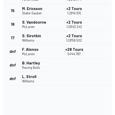
M. Ericsson
+2 Tours
15
Stake Sauber
1:28'41.105
S. Vandoorne
+2 Tours
16
McLaren
1:28'43.242
S. Sirotkin
+2 Tours
17
Williams
1:28'58.502
F. Alonso
+28 Tours
dnf
McLaren
54'44.787
B. Hartley
dnf
Racing Bulls
L. Stroll
dnf
Williams