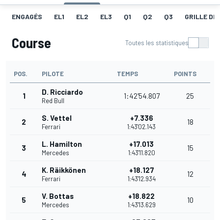
ENGAGÉS
EL1
EL2
EL3
Q1
Q2
Q3
GRILLE DE
Course
Toutes les statistiques
POS.
PILOTE
TEMPS
POINTS
D. Ricciardo
1
1:42'54.807
25
Red Bull
S. Vettel
+7.336
2
18
Ferrari
1:43'02.143
L. Hamilton
+17.013
3
15
Mercedes
1:43'11.820
K. Räikkönen
+18.127
4
12
Ferrari
1:43'12.934
V. Bottas
+18.822
5
10
Mercedes
1:43'13.629