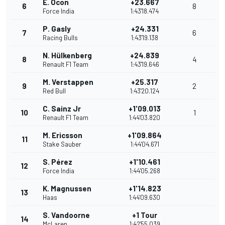
E. Ocon
+23.667
6
8
Force India
1:43'18.474
P. Gasly
+24.331
7
6
Racing Bulls
1:43'19.138
N. Hülkenberg
+24.839
8
4
Renault F1 Team
1:43'19.646
M. Verstappen
+25.317
9
2
Red Bull
1:43'20.124
C. Sainz Jr
+1'09.013
10
1
Renault F1 Team
1:44'03.820
M. Ericsson
+1'09.864
11
Stake Sauber
1:44'04.671
S. Pérez
+1'10.461
12
Force India
1:44'05.268
K. Magnussen
+1'14.823
13
Haas
1:44'09.630
S. Vandoorne
+1 Tour
14
McLaren
1:42'55.039