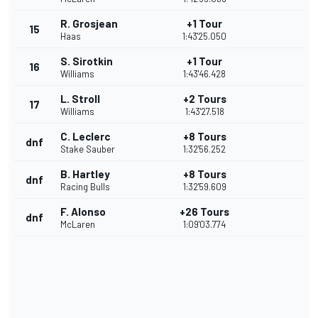
R. Grosjean
+1 Tour
15
Haas
1:43'25.050
S. Sirotkin
+1 Tour
16
Williams
1:43'46.428
L. Stroll
+2 Tours
17
Williams
1:43'27.518
C. Leclerc
+8 Tours
dnf
Stake Sauber
1:32'56.252
B. Hartley
+8 Tours
dnf
Racing Bulls
1:32'59.609
F. Alonso
+26 Tours
dnf
McLaren
1:09'03.774