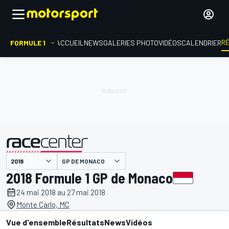
R
FORMULE 1
ACCUEIL
NEWS
GALERIES PHOTO
VIDÉOS
CALENDRIER
GP DE MONACO
présenté par
2018 Formule 1 GP de Monaco
24 mai 2018 au 27 mai 2018
Monte Carlo, MC
Vue d'ensemble
Résultats
News
Vidéos