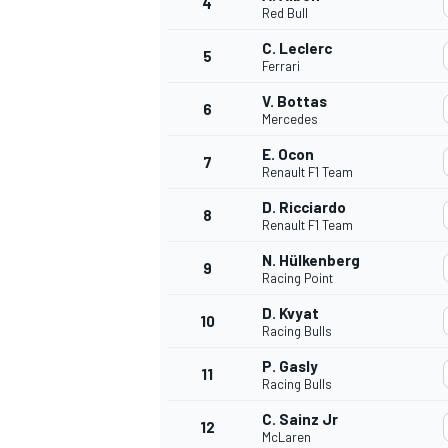
4
Red Bull
C. Leclerc
5
WRC
Ferrari
V. Bottas
6
Mercedes
E. Ocon
7
Renault F1 Team
D. Ricciardo
8
Renault F1 Team
N. Hülkenberg
9
Racing Point
D. Kvyat
10
Racing Bulls
WEC
P. Gasly
11
Racing Bulls
C. Sainz Jr
12
McLaren