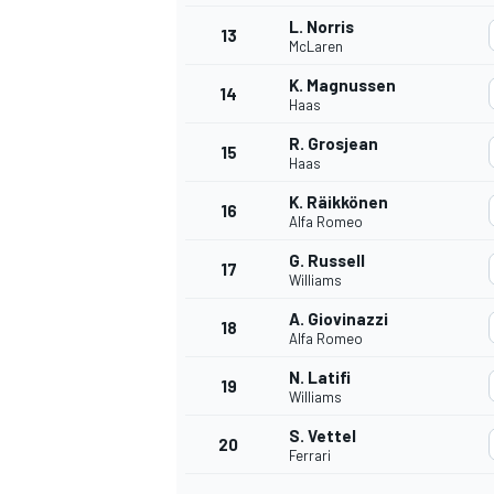
L. Norris
13
McLaren
K. Magnussen
14
Haas
R. Grosjean
15
Haas
K. Räikkönen
16
Alfa Romeo
G. Russell
17
Williams
A. Giovinazzi
18
Alfa Romeo
N. Latifi
19
Williams
S. Vettel
20
Ferrari