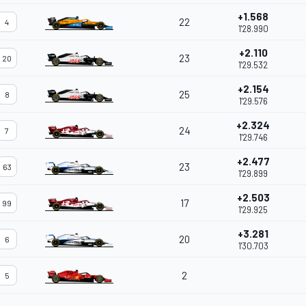
+1.568
22
4
1'28.990
+2.110
23
20
1'29.532
+2.154
25
8
1'29.576
+2.324
24
7
1'29.746
+2.477
23
63
1'29.899
+2.503
17
99
1'29.925
+3.281
20
6
1'30.703
2
5