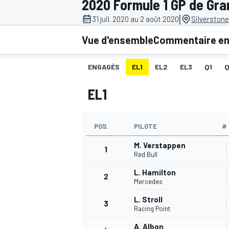
2020 Formule 1 GP de Gr
|
31 juil. 2020 au 2 août 2020
Silverstone
Vue d'ensemble
Commentaire en 
ENGAGÉS
EL1
EL2
EL3
Q1
MOTOGP
EL1
POS.
PILOTE
#
M. Verstappen
1
Red Bull
L. Hamilton
2
Mercedes
L. Stroll
3
Racing Point
A. Albon