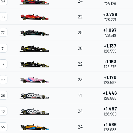
24
23
1'28.129
+0.799
22
16
1'28.221
+1.097
29
77
1'28.519
+1.137
26
31
1'28.559
+1.153
22
3
1'28.575
+1.170
23
27
1'28.592
+1.446
21
26
1'28.868
+1.487
24
10
1'28.909
+1.566
24
55
1'28.988