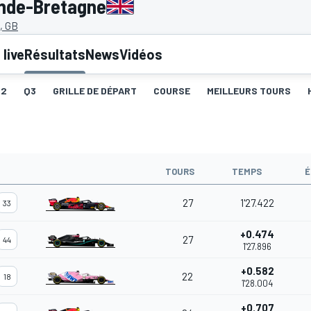
ande-Bretagne
, GB
live
Résultats
News
Vidéos
Q2
Q3
GRILLE DE DÉPART
COURSE
MEILLEURS TOURS
TOURS
TEMPS
É
27
1'27.422
33
+0.474
27
44
1'27.896
+0.582
22
18
1'28.004
+0.707