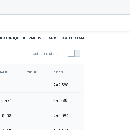
HISTORIQUE DE PNEUS
ARRÊTS AUX STANDS
Toutes les statistiques
CART
PNEUS
KM/H
242.588
0.474
241.280
0.108
240.984