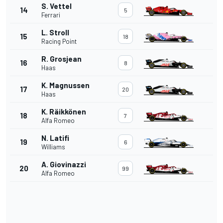
S. Vettel
14
5
Ferrari
L. Stroll
15
18
Racing Point
R. Grosjean
16
8
Haas
K. Magnussen
17
20
Haas
K. Räikkönen
18
7
Alfa Romeo
N. Latifi
19
6
Williams
A. Giovinazzi
20
99
Alfa Romeo