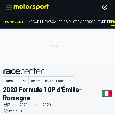
R
FORMULE 1
ACCUEIL
NEWS
GALERIES PHOTO
VIDÉOS
CALENDRIER
GP D'ÉMILIE-ROMAGNE
présenté par
2020 Formule 1 GP d'Émilie-
Romagne
31 oct. 2020 au 1 nov. 2020
Imola, IT