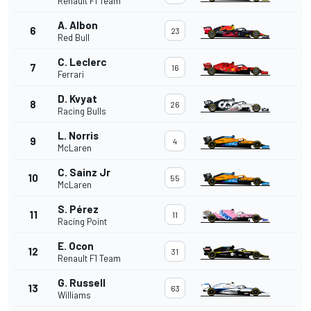
Renault F1 Team
A. Albon
6
23
Red Bull
C. Leclerc
7
16
Ferrari
D. Kvyat
8
26
Racing Bulls
L. Norris
9
4
McLaren
C. Sainz Jr
10
55
McLaren
S. Pérez
11
11
Racing Point
E. Ocon
12
31
Renault F1 Team
G. Russell
13
63
Williams