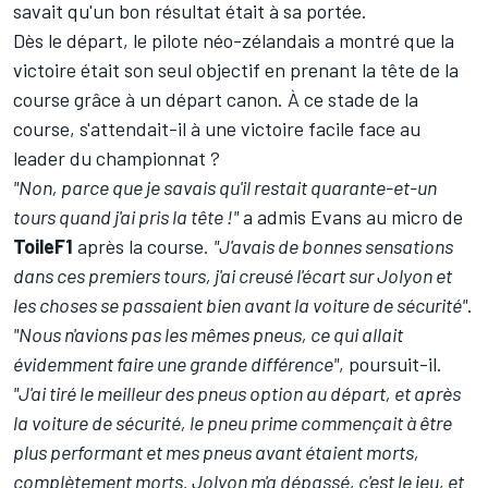
savait qu'un bon résultat était à sa portée.
Dès le départ, le pilote néo-zélandais a montré que la
victoire était son seul objectif en prenant la tête de la
course grâce à un départ canon. À ce stade de la
course, s'attendait-il à une victoire facile face au
leader du championnat ?
"Non, parce que je savais qu'il restait quarante-et-un
tours quand j'ai pris la tête !"
a admis Evans au micro de
ToileF1
après la course.
"J'avais de bonnes sensations
dans ces premiers tours, j'ai creusé l'écart sur Jolyon et
les choses se passaient bien avant la voiture de sécurité"
.
"Nous n'avions pas les mêmes pneus, ce qui allait
évidemment faire une grande différence"
, poursuit-il.
"J'ai tiré le meilleur des pneus option au départ, et après
la voiture de sécurité, le pneu prime commençait à être
plus performant et mes pneus avant étaient morts,
complètement morts. Jolyon m'a dépassé, c'est le jeu, et