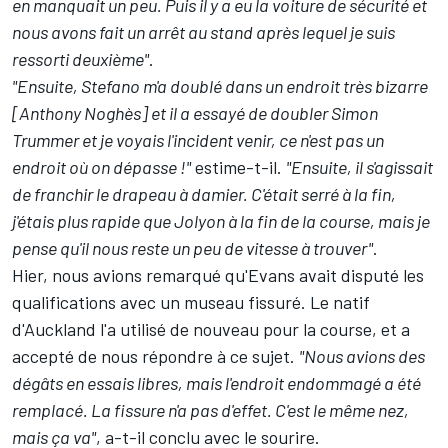
en manquait un peu. Puis il y a eu la voiture de sécurité et
nous avons fait un arrêt au stand après lequel je suis
ressorti deuxième"
.
"Ensuite, Stefano m'a doublé dans un endroit très bizarre
[Anthony Noghès] et il a essayé de doubler Simon
Trummer et je voyais l'incident venir, ce n'est pas un
endroit où on dépasse !"
estime-t-il.
"Ensuite, il s'agissait
de franchir le drapeau à damier. C'était serré à la fin,
j'étais plus rapide que Jolyon à la fin de la course, mais je
pense qu'il nous reste un peu de vitesse à trouver"
.
Hier, nous avions remarqué qu'Evans avait disputé les
qualifications avec un museau fissuré. Le natif
d'Auckland l'a utilisé de nouveau pour la course, et a
accepté de nous répondre à ce sujet.
"Nous avions des
dégâts en essais libres, mais l'endroit endommagé a été
remplacé. La fissure n'a pas d'effet. C'est le même nez,
mais ça va"
, a-t-il conclu avec le sourire.