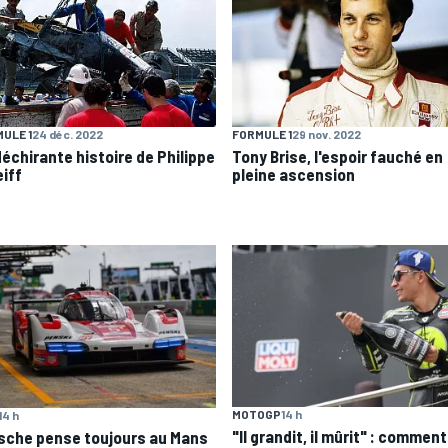
ULE 1
24 déc. 2022
FORMULE 1
29 nov. 2022
déchirante histoire de Philippe
Tony Brise, l'espoir fauché en
eiff
pleine ascension
MOTOGP
14 h
14 h
"Il grandit, il mûrit" : comment
sche pense toujours au Mans