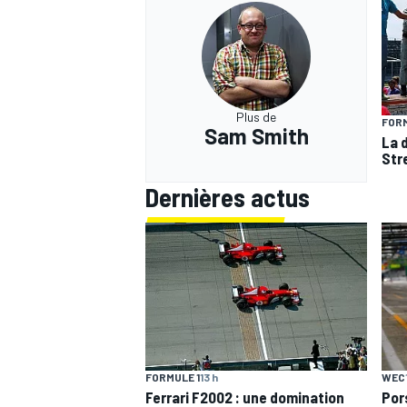
Plus de
FORM
Sam Smith
La 
Str
Dernières actus
FORMULE 1
13 h
WEC
Ferrari F2002 : une domination
Por