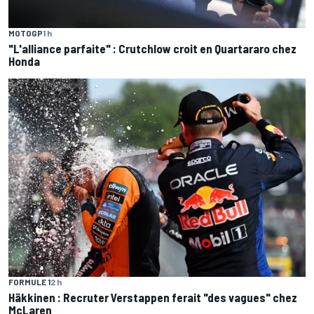
MOTOGP
1 h
"L'alliance parfaite" : Crutchlow croit en Quartararo chez
Honda
FORMULE 1
2 h
Häkkinen : Recruter Verstappen ferait "des vagues" chez
McLaren