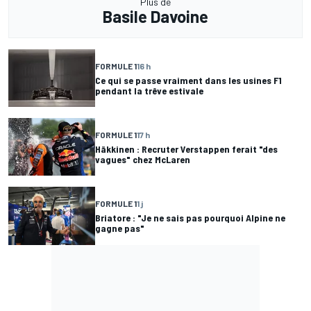
Plus de
Basile Davoine
FORMULE 1
16 h
Ce qui se passe vraiment dans les usines F1
pendant la trêve estivale
FORMULE 1
17 h
Häkkinen : Recruter Verstappen ferait "des
vagues" chez McLaren
FORMULE 1
1 j
Briatore : "Je ne sais pas pourquoi Alpine ne
gagne pas"