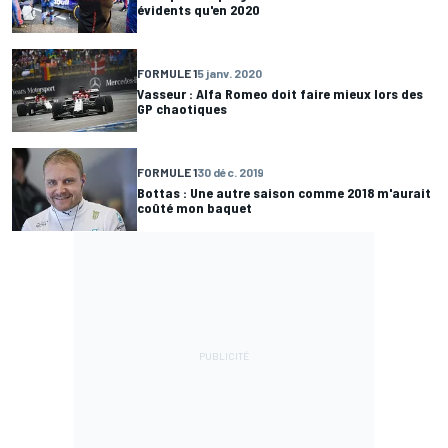
évidents qu'en 2020
FORMULE 1
5 janv. 2020
Vasseur : Alfa Romeo doit faire mieux lors des
GP chaotiques
FORMULE 1
30 déc. 2019
Bottas : Une autre saison comme 2018 m'aurait
coûté mon baquet