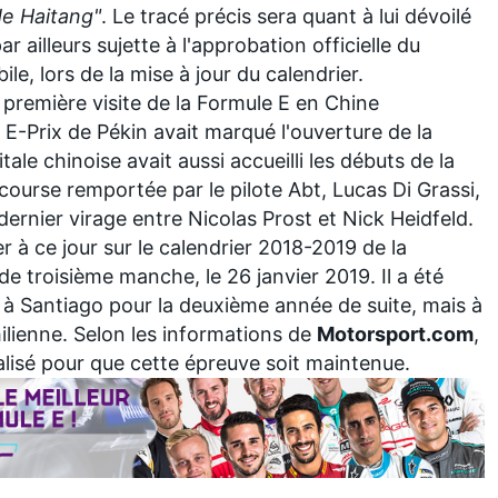
de Haitang"
. Le tracé précis sera quant à lui dévoilé
r ailleurs sujette à l'approbation officielle du
e, lors de la mise à jour du calendrier.
première visite de la Formule E en Chine
E-Prix de Pékin avait marqué l'ouverture de la
ale chinoise avait aussi accueilli les débuts de la
ourse remportée par le pilote Abt, Lucas Di Grassi,
 dernier virage entre Nicolas Prost et Nick Heidfeld
.
r à ce jour sur le calendrier 2018-2019 de la
 de troisième manche, le 26 janvier 2019. Il a été
r à
Santiago
pour la deuxième année de suite, mais à
hilienne. Selon les informations de
Motorsport.com
,
alisé pour que cette épreuve soit maintenue.