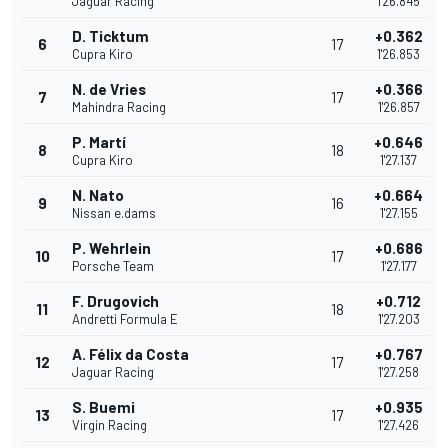
Jaguar Racing
1'26.845
D. Ticktum
+0.362
6
17
Cupra Kiro
1'26.853
N. de Vries
+0.366
7
17
Mahindra Racing
1'26.857
P. Martí
+0.646
8
18
Cupra Kiro
1'27.137
N. Nato
+0.664
9
16
Nissan e.dams
1'27.155
P. Wehrlein
+0.686
10
17
Porsche Team
1'27.177
F. Drugovich
+0.712
11
18
Andretti Formula E
1'27.203
A. Félix da Costa
+0.767
12
17
Jaguar Racing
1'27.258
S. Buemi
+0.935
13
17
Virgin Racing
1'27.426