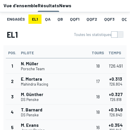
Vue d'ensemble
Résultats
News
ENGAGÉS
EL1
QA
QB
QQF1
QQF2
QQF3
QQF
EL1
Toutes les statistiques
POS.
PILOTE
TOURS
TEMPS
N. Müller
1
18
1'26.491
Porsche Team
E. Mortara
+0.313
2
17
Mahindra Racing
1'26.804
M. Günther
+0.327
3
18
DS Penske
1'26.818
T. Barnard
+0.349
4
18
DS Penske
1'26.840
M. Evans
+0.354
5
16