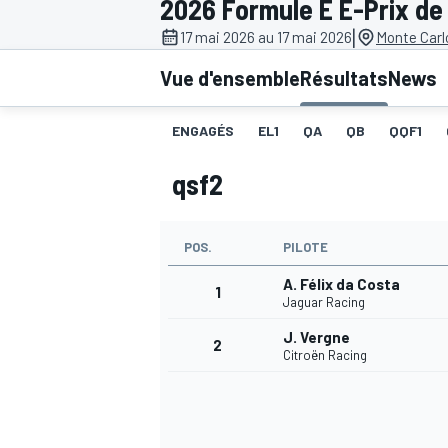
2026 Formule E E-Prix de
|
17 mai 2026 au 17 mai 2026
Monte Carl
Vue d'ensemble
Résultats
News
ENGAGÉS
EL1
QA
QB
QQF1
MOTOGP
qsf2
POS.
PILOTE
A. Félix da Costa
1
Jaguar Racing
J. Vergne
2
Citroën Racing