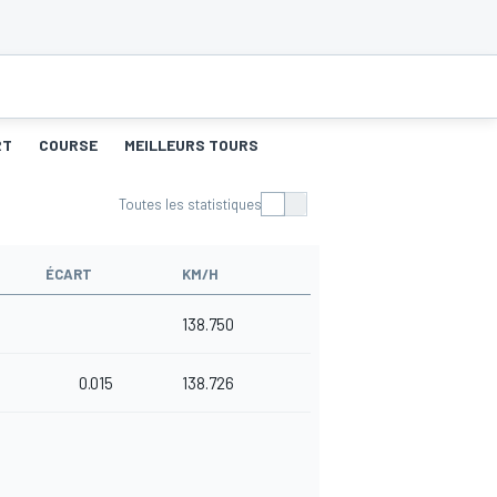
RT
COURSE
MEILLEURS TOURS
Toutes les statistiques
ÉCART
KM/H
138.750
0.015
138.726