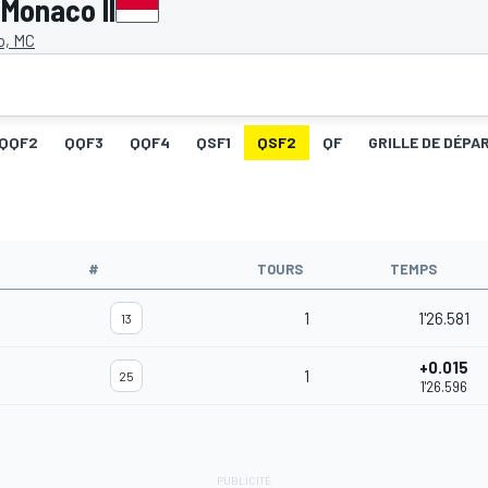
 Monaco II
o, MC
QQF2
QQF3
QQF4
QSF1
QSF2
QF
GRILLE DE DÉPA
#
TOURS
TEMPS
1
1'26.581
13
+0.015
1
25
1'26.596