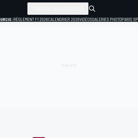
TOUTES LES SÉRIES
URCIS :
RÈGLEMENT F1 2026
CALENDRIER 2026
VIDÉOS
GALERIES PHOTO
PARIS S