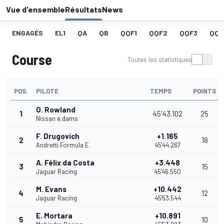
Vue d'ensemble
Résultats
News
ENGAGÉS
EL1
QA
QB
QQF1
QQF2
QQF3
QQF
Course
Toutes les statistiques
POS.
PILOTE
TEMPS
POINTS
O. Rowland
1
45'43.102
25
Nissan e.dams
F. Drugovich
+1.165
2
18
Andretti Formula E
45'44.267
A. Félix da Costa
+3.448
3
15
Jaguar Racing
45'46.550
M. Evans
+10.442
4
12
Jaguar Racing
45'53.544
E. Mortara
+10.891
5
10