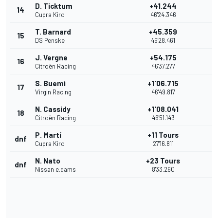
D. Ticktum
+41.244
14
Cupra Kiro
46'24.346
T. Barnard
+45.359
15
DS Penske
46'28.461
J. Vergne
+54.175
16
Citroën Racing
46'37.277
S. Buemi
+1'06.715
17
Virgin Racing
46'49.817
N. Cassidy
+1'08.041
18
Citroën Racing
46'51.143
P. Martí
+11 Tours
dnf
Cupra Kiro
27'16.811
N. Nato
+23 Tours
dnf
Nissan e.dams
8'33.260