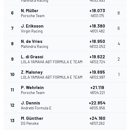
Mahindra Racing
45'53.993
N. Müller
+18.073
6
8
Porsche Team
46'01.175
J. Eriksson
+18.380
7
6
Virgin Racing
46'01.482
N. de Vries
+18.950
8
4
Mahindra Racing
46'02.052
L. di Grassi
+19.622
9
2
LOLA YAMAHA ABT FORMULA E TEAM
46'02.724
Z. Maloney
+19.895
10
1
LOLA YAMAHA ABT FORMULA E TEAM
46'02.997
P. Wehrlein
+21.119
11
Porsche Team
46'04.221
J. Dennis
+22.854
12
Andretti Formula E
46'05.956
M. Günther
+24.160
13
DS Penske
46'07.262