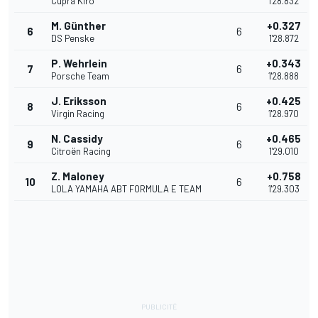
Cupra Kiro
1'28.832
M. Günther
+0.327
6
6
DS Penske
1'28.872
P. Wehrlein
+0.343
7
6
Porsche Team
1'28.888
J. Eriksson
+0.425
8
6
Virgin Racing
1'28.970
N. Cassidy
+0.465
9
6
Citroën Racing
1'29.010
Z. Maloney
+0.758
10
6
LOLA YAMAHA ABT FORMULA E TEAM
1'29.303