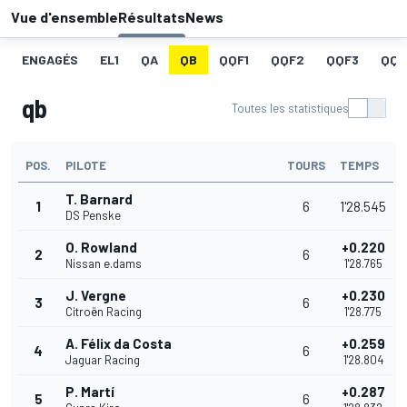
Vue d'ensemble
Résultats
News
ENGAGÉS
EL1
QA
QB
QQF1
QQF2
QQF3
QQF
qb
Toutes les statistiques
POS.
PILOTE
TOURS
TEMPS
T. Barnard
1
6
1'28.545
DS Penske
O. Rowland
+0.220
2
6
Nissan e.dams
1'28.765
J. Vergne
+0.230
3
6
Citroën Racing
1'28.775
A. Félix da Costa
+0.259
4
6
Jaguar Racing
1'28.804
P. Martí
+0.287
5
6