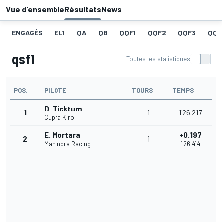
Vue d'ensemble
Résultats
News
ENGAGÉS
EL1
QA
QB
QQF1
QQF2
QQF3
QQF
qsf1
Toutes les statistiques
POS.
PILOTE
TOURS
TEMPS
D. Ticktum
1
1
1'26.217
Cupra Kiro
E. Mortara
+0.197
2
1
Mahindra Racing
1'26.414