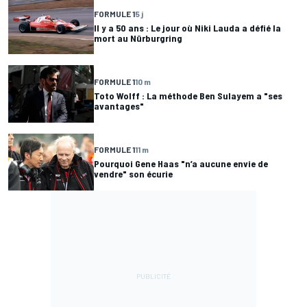
FORMULE 1
5 j
Il y a 50 ans : Le jour où Niki Lauda a défié la
mort au Nürburgring
FORMULE 1
10 m
Toto Wolff : La méthode Ben Sulayem a "ses
avantages"
FORMULE 1
11 m
Pourquoi Gene Haas "n’a aucune envie de
vendre" son écurie