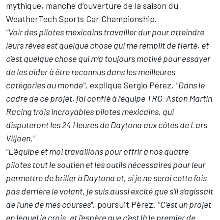
mythique, manche d’ouverture de la saison du
WeatherTech Sports Car Championship.
"Voir des pilotes mexicains travailler dur pour atteindre
leurs rêves est quelque chose qui me remplit de fierté, et
c’est quelque chose qui m’a toujours motivé pour essayer
de les aider à être reconnus dans les meilleures
catégories au monde",
explique Sergio Pérez.
"Dans le
cadre de ce projet, j’ai confié à l’équipe TRG-Aston Martin
Racing trois incroyables pilotes mexicains, qui
disputeront les 24 Heures de Daytona aux côtés de Lars
Viljoen."
"L’équipe et moi travaillons pour offrir à nos quatre
pilotes tout le soutien et les outils nécessaires pour leur
permettre de briller à Daytona et, si je ne serai cette fois
pas derrière le volant, je suis aussi excité que s’il s’agissait
de l’une de mes courses",
poursuit Pérez.
"C’est un projet
en lequel je crois, et j’espère que c’est là le premier de