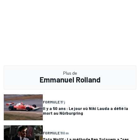
Plus de
Emmanuel Rolland
FORMULE 1
7 j
Il y a 50 ans : Le jour où Niki Lauda a défié la
mort au Nürburgring
FORMULE 1
10 m
Toto Wolff : La méthode Ben Sulayem a "ses