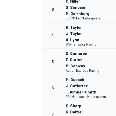
C. Miller
S. Simpson
3
M. Goikhberg
WRC
JDC/Miller Motorsports
R. Taylor
J. Taylor
4
A. Lynn
Wayne Taylor Racing
D. Cameron
E. Curran
5
M. Conway
Action Express Racing
M. Guasch
J. Gutierrez
6
T. Kimber-Smith
WEC
PR1 Mathiasen Motorsports
S. Sharp
R. Dalziel
7