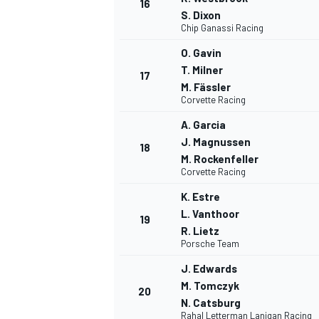
16
S. Dixon
Chip Ganassi Racing
O. Gavin
T. Milner
17
M. Fässler
AUTRES CHAMPIONNATS
Corvette Racing
A. Garcia
J. Magnussen
18
M. Rockenfeller
Corvette Racing
K. Estre
L. Vanthoor
19
R. Lietz
Porsche Team
J. Edwards
M. Tomczyk
20
N. Catsburg
Rahal Letterman Lanigan Racing