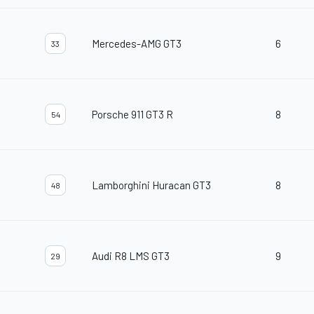
Mercedes-AMG GT3
6
33
Porsche 911 GT3 R
8
54
Lamborghini Huracan GT3
8
48
Audi R8 LMS GT3
9
29