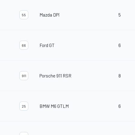
Mazda DPi
5
55
Ford GT
6
66
Porsche 911 RSR
8
911
BMW M6 GTLM
6
25