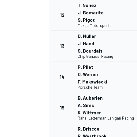
T. Nunez
J. Bomarito
12
S. Pigot
Mazda Motorsports
D. Müller
J. Hand
13
S. Bourdais
Chip Ganassi Racing
P. Pilet
D. Werner
14
F. Makowiecki
Porsche Team
B. Auberlen
A. Sims
15
K. Wittmer
Rahal Letterman Lanigan Racing
R. Briscoe
R. Westbrook