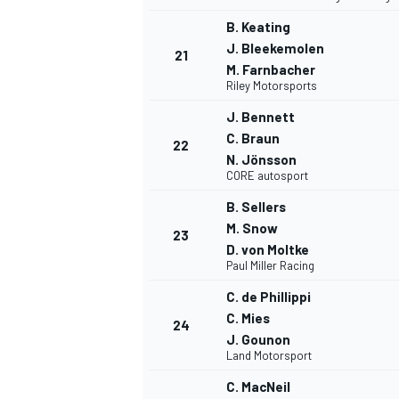
B. Keating
J. Bleekemolen
21
M. Farnbacher
Riley Motorsports
J. Bennett
C. Braun
22
N. Jönsson
CORE autosport
B. Sellers
M. Snow
23
D. von Moltke
Paul Miller Racing
C. de Phillippi
C. Mies
24
J. Gounon
Land Motorsport
C. MacNeil