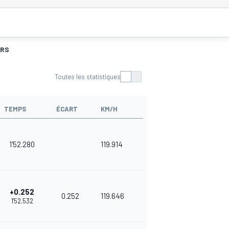
URS
Toutes les statistiques
TEMPS
ÉCART
KM/H
1'52.280
119.914
+0.252
0.252
119.646
1'52.532