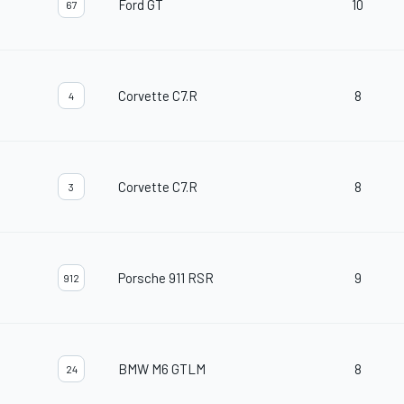
Ford GT
10
67
Corvette C7.R
8
4
Corvette C7.R
8
3
Porsche 911 RSR
9
912
BMW M6 GTLM
8
24