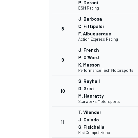
P. Derani
ESM Racing
J. Barbosa
C. Fittipaldi
8
F. Albuquerque
Action Express Racing
J. French
P. O'Ward
9
K. Masson
Performance Tech Motorsports
S. Rayhall
G. Grist
10
M. Hanratty
Starworks Motorsports
T. Vilander
J. Calado
11
G. Fisichella
Risi Competizione