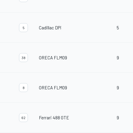
Cadillac DPi
5
5
ORECA FLM09
9
38
ORECA FLM09
9
8
Ferrari 488 GTE
9
62