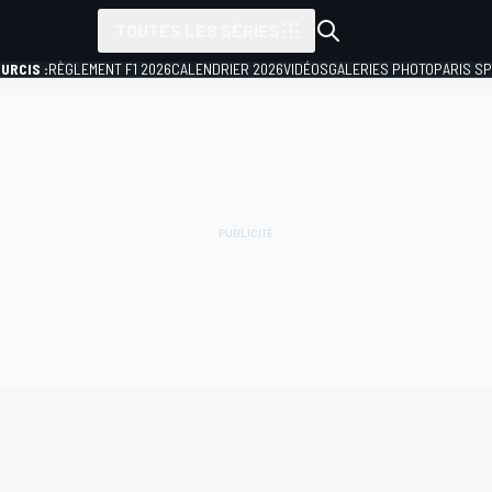
TOUTES LES SÉRIES
URCIS :
RÈGLEMENT F1 2026
CALENDRIER 2026
VIDÉOS
GALERIES PHOTO
PARIS S