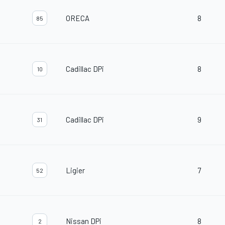
ORECA
8
85
Cadillac DPi
8
10
Cadillac DPi
9
31
Ligier
7
52
Nissan DPi
8
2