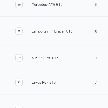
Mercedes-AMG GT3
9
50
Lamborghini Huracan GT3
10
11
Audi R8 LMS GT3
9
57
Lexus RCF GT3
7
14