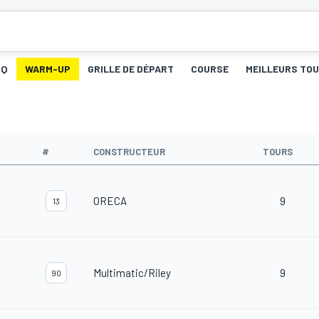
Q
WARM-UP
GRILLE DE DÉPART
COURSE
MEILLEURS TO
#
CONSTRUCTEUR
TOURS
ORECA
9
13
Multimatic/Riley
9
90