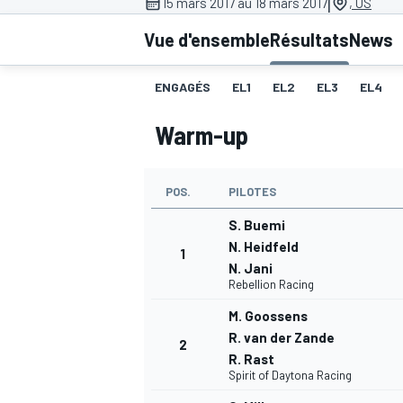
|
15 mars 2017 au 18 mars 2017
, US
Vue d'ensemble
Résultats
News
ENGAGÉS
EL1
EL2
EL3
EL4
Warm-up
MOTOGP
POS.
PILOTES
S. Buemi
N. Heidfeld
1
N. Jani
Rebellion Racing
M. Goossens
R. van der Zande
2
R. Rast
Spirit of Daytona Racing