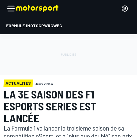
FORMULE 1
MOTOGP
WRC
WEC
ACTUALITÉS
Jeux vidéo
LA 3E SAISON DES F1
ESPORTS SERIES EST
LANCÉE
La Formule 1 va lancer la troisième saison de sa
compétition eSport, et a "plus que doublé" son prix