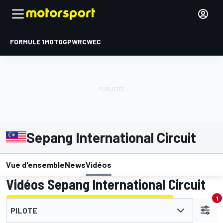
FORMULE 1
MOTOGP
WRC
WEC
Sepang International Circuit
Vue d'ensemble
News
Vidéos
Vidéos Sepang International Circuit
1
PILOTE