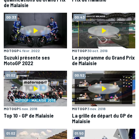
de Malaisie
00:33
00:43
MOTOGP
4 févr. 2022
MOTOGP
30 oct. 2019
Suzuki présente ses
Le programme du Grand Prix
MotoGP 2022
de Malaisie
01:02
00:52
MOTOGP
5 nov. 2018
MOTOGP
3 nov. 2018
Top 10 - GP de Malaisie
La grille de départ du GP de
Malaisie
01:02
01:50