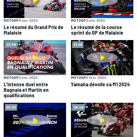
MOTOGP
3 nov. 2024
MOTOGP
2 nov. 2024
Le résumé du Grand Prix de
Le résumé de la course
Malaisie
sprint du GP de Malaisie
03:58
01:06
MOTOGP
2 nov. 2024
MOTOGP
5 févr. 2024
L'intense duel entre
Yamaha dévoile sa M1 2024
Bagnaia et Martín en
qualifications
00:00
06:45