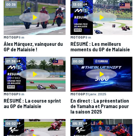
00:39
13:03
MOTOGP
9 m
MOTOGP
9 m
Álex Márquez, vainqueur du
RÉSUMÉ : Les meilleurs
GP de Malaisie !
moments du GP de Malaisie
07:36
00:00
MOTOGP
9 m
MOTOGP
31 janv. 2025
RÉSUMÉ : La course sprint
En direct : La présentation
au GP de Malaisie
de Yamaha et Pramac pour
la saison 2025
09:02
05:37