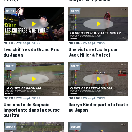
01:04
01:22
MOTOGP
26 sept. 2022
MOTOGP
25 sept. 2022
Les chiffres du Grand Prix
Une victoire facile pour
du Japon
Jack Miller à Motegi
00:31
00:21
MOTOGP
25 sept. 2022
MOTOGP
25 sept. 2022
Une chute de Bagnaia
Darryn Binder part à la faute
importante dans la course
au Japon
au titre
00:26
00:35