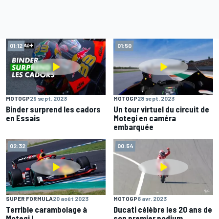
01:12
01:50
MOTOGP
29 sept. 2023
MOTOGP
28 sept. 2023
Binder surprend les cadors
Un tour virtuel du circuit de
en Essais
Motegi en caméra
embarquée
02:32
00:54
SUPER FORMULA
20 août 2023
MOTOGP
6 avr. 2023
Terrible carambolage à
Ducati célèbre les 20 ans de
Motegi !
son premier podium