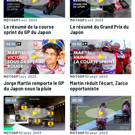
MOTOGP
5 oct. 2024
MOTOGP
2 oct. 2023
Le résumé de la course
Le résumé du Grand Prix du
sprint du GP du Japon
Japon
02:14
01:02
MOTOGP
1 oct. 2023
MOTOGP
30 sept. 2023
Jorge Martin remporte le GP
Martín réduit l'écart, Zarco
du Japon sous la pluie
opportuniste
00:43
00:35
MOTOGP
30 sept. 2023
MOTOGP
30 sept. 2023