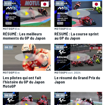
11:03
05:01
MOTOGP
10 m
MOTOGP
10 m
RÉSUMÉ : Les meilleurs
RÉSUMÉ : La course sprint
moments du GP du Japon
au GP du Japon
08:32
10:02
MOTOGP
10 m
MOTOGP
6 oct. 2024
Les pilotes qui ont fait
Le résumé du Grand Prix du
l'histoire du GP du Japon
Japon
MotoGP
08:05
09:00