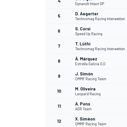
4
Dynavolt Intact GP
D. Aegerter
5
WRC
Technomag Racing Interwetten
S. Corsi
6
Speed Up Racing
T. Lüthi
7
Technomag Racing Interwetten
Á. Márquez
8
Estrella Galicia 0,0
J. Simón
9
QMMF Racing Team
M. Oliveira
10
Leopard Racing
WEC
A. Pons
11
AGR Team
X. Siméon
12
QMMF Racing Team