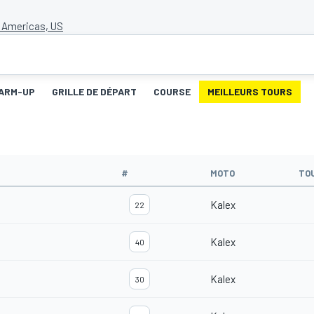
e Americas, US
ARM-UP
GRILLE DE DÉPART
COURSE
MEILLEURS TOURS
#
MOTO
TO
Kalex
22
Kalex
40
Kalex
30