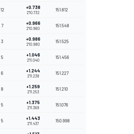
+0.738
12
151.812
2'10.732
+0.966
7
151.548
2'10.960
+0.986
3
151.525
2'10.980
+1.046
5
151.456
2'11.040
+1.244
6
151.227
2'11.238
+1.259
8
151.210
2'11.253
+1.375
5
151.076
2'11.369
+1.443
5
150.998
2'11.437