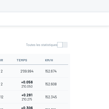
Toutes les statistiques
UR
TEMPS
KM/H
2
2'09.994
152.674
+0.056
2
152.608
2'10.050
+0.281
12
152.345
2'10.275
+0.306