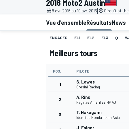
2016 Moto2 Austin
|
8 avr. 2016 au 10 avr. 2016
Circuit of th
Vue d'ensemble
Résultats
News
ENGAGÉS
EL1
EL2
EL3
Q
W
MOTOGP
Meilleurs tours
POS.
PILOTE
S. Lowes
1
Gresini Racing
Á. Rins
2
Paginas Amarillas HP 40
T. Nakagami
3
Idemitsu Honda Team Asia
J. Folger