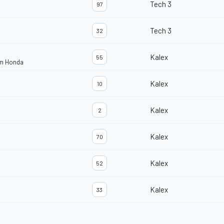
Tech 3
97
Tech 3
32
Kalex
55
am Honda
Kalex
10
Kalex
2
Kalex
70
Kalex
52
Kalex
33