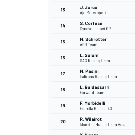
J. Zarco
13
Ajo Motorsport
S. Cortese
14
Dynavolt Intact GP
M. Schrötter
15
AGR Team
L. Salom
16
SAG Racing Team
M. Pasini
17
Italtrans Racing Team
L. Baldassarri
18
Forward Team
F. Morbidelli
19
Estrella Galicia 0,0
R. Wilairot
20
Idemitsu Honda Team Asia