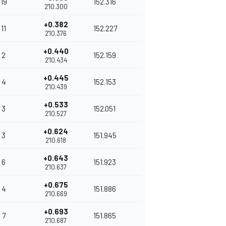
19
152.316
2'10.300
+0.382
11
152.227
2'10.376
+0.440
2
152.159
2'10.434
+0.445
4
152.153
2'10.439
+0.533
3
152.051
2'10.527
+0.624
3
151.945
2'10.618
+0.643
6
151.923
2'10.637
+0.675
4
151.886
2'10.669
+0.693
7
151.865
2'10.687