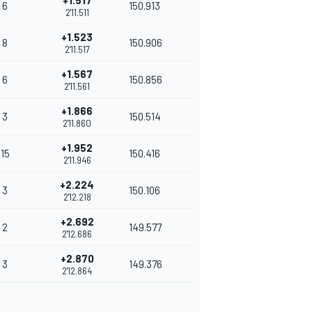
+1.517
6
150.913
2'11.511
+1.523
8
150.906
2'11.517
+1.567
6
150.856
2'11.561
+1.866
3
150.514
2'11.860
+1.952
15
150.416
2'11.946
+2.224
3
150.106
2'12.218
+2.692
2
149.577
2'12.686
+2.870
3
149.376
2'12.864