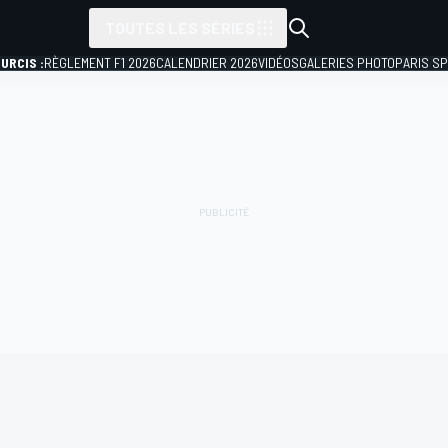
TOUTES LES SÉRIES
URCIS :
RÈGLEMENT F1 2026
CALENDRIER 2026
VIDÉOS
GALERIES PHOTO
PARIS S