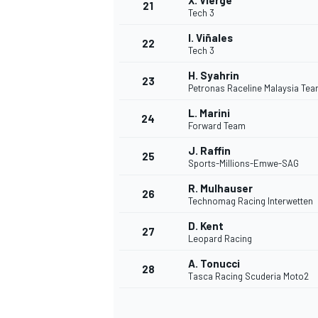
X. Vierge
21
Tech 3
I. Viñales
22
Tech 3
H. Syahrin
23
Petronas Raceline Malaysia Te
L. Marini
24
Forward Team
J. Raffin
25
Sports-Millions-Emwe-SAG
R. Mulhauser
26
Technomag Racing Interwetten
D. Kent
27
Leopard Racing
A. Tonucci
28
Tasca Racing Scuderia Moto2