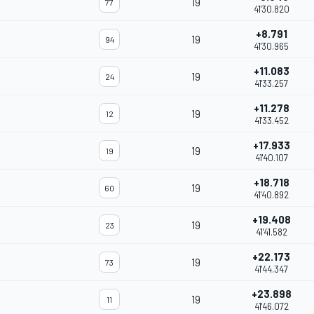
19
77
41'30.820
+8.791
19
94
41'30.965
+11.083
19
24
41'33.257
+11.278
19
12
41'33.452
+17.933
19
19
41'40.107
+18.718
19
60
41'40.892
+19.408
19
23
41'41.582
+22.173
19
73
41'44.347
+23.898
19
11
41'46.072