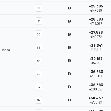
+25.395
19
39
41'47.569
+26.883
19
21
41'49.057
+27.598
19
30
41'49.772
+29.341
19
55
m Honda
41'51.515
+30.197
19
54
41'52.371
+36.863
19
32
41'59.037
+38.383
19
14
42'00.557
+38.437
19
97
42'00.611