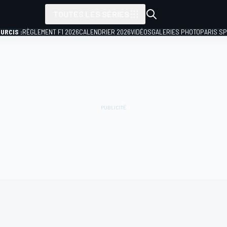
TOUTES LES SÉRIES
URCIS :
RÈGLEMENT F1 2026
CALENDRIER 2026
VIDÉOS
GALERIES PHOTO
PARIS S