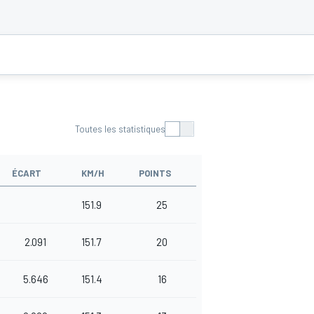
Toutes les statistiques
ÉCART
KM/H
POINTS
151.9
25
2.091
151.7
20
5.646
151.4
16