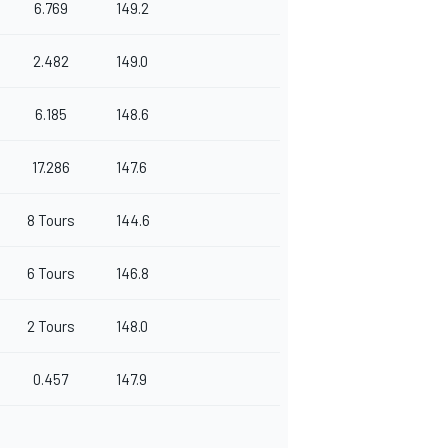
6.769
149.2
2.482
149.0
6.185
148.6
17.286
147.6
8 Tours
144.6
6 Tours
146.8
2 Tours
148.0
0.457
147.9