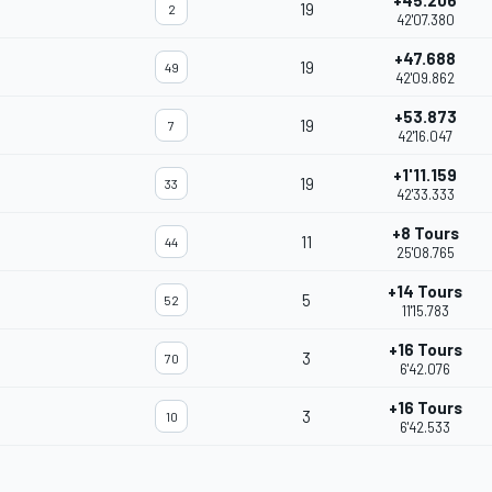
+45.206
19
2
42'07.380
+47.688
19
49
42'09.862
+53.873
19
7
42'16.047
+1'11.159
19
33
42'33.333
+8 Tours
11
44
25'08.765
+14 Tours
5
52
11'15.783
+16 Tours
3
70
6'42.076
+16 Tours
3
10
6'42.533