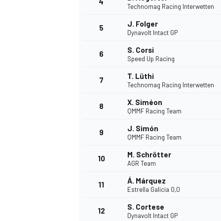
4
Technomag Racing Interwetten
J. Folger
5
WRC
Dynavolt Intact GP
S. Corsi
6
Speed Up Racing
T. Lüthi
7
Technomag Racing Interwetten
X. Siméon
8
QMMF Racing Team
J. Simón
9
QMMF Racing Team
M. Schrötter
10
AGR Team
WEC
Á. Márquez
11
Estrella Galicia 0,0
S. Cortese
12
Dynavolt Intact GP