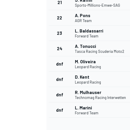
J. Raffin
21
Sports-Millions-Emwe-SAG
A. Pons
22
AGR Team
L. Baldassarri
23
Forward Team
A. Tonucci
24
Tasca Racing Scuderia Moto2
M. Oliveira
dnf
Leopard Racing
D. Kent
dnf
Leopard Racing
R. Mulhauser
dnf
Technomag Racing Interwetten
L. Marini
dnf
Forward Team