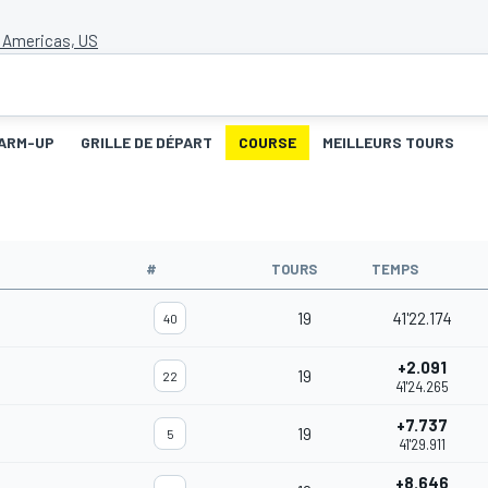
e Americas, US
ARM-UP
GRILLE DE DÉPART
COURSE
MEILLEURS TOURS
#
TOURS
TEMPS
19
41'22.174
40
+2.091
19
22
41'24.265
+7.737
19
5
41'29.911
+8.646