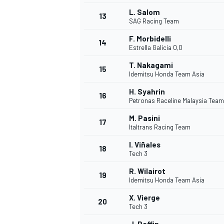
L. Salom
13
SAG Racing Team
F. Morbidelli
14
Estrella Galicia 0,0
T. Nakagami
15
Idemitsu Honda Team Asia
H. Syahrin
16
Petronas Raceline Malaysia Tea
M. Pasini
17
Italtrans Racing Team
I. Viñales
18
Tech 3
R. Wilairot
19
Idemitsu Honda Team Asia
X. Vierge
20
Tech 3