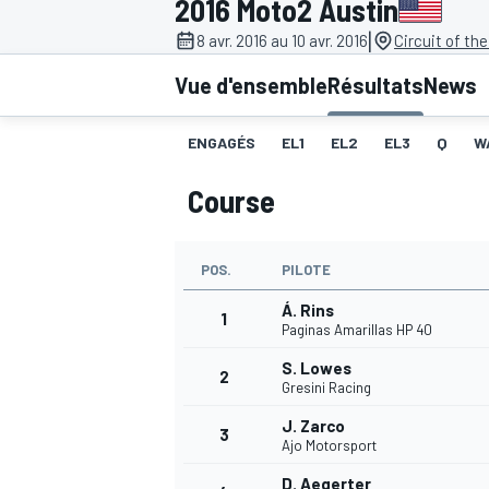
2016 Moto2 Austin
|
8 avr. 2016 au 10 avr. 2016
Circuit of th
Vue d'ensemble
Résultats
News
ENGAGÉS
EL1
EL2
EL3
Q
W
MOTOGP
Course
POS.
PILOTE
Á. Rins
1
Paginas Amarillas HP 40
S. Lowes
2
Gresini Racing
J. Zarco
3
Ajo Motorsport
D. Aegerter