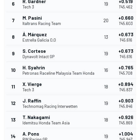
R. Gardner
+0.519
6
19
Tech 3
1'45.462
M. Pasini
+0.660
7
20
Italtrans Racing Team
1'45.603
Á. Márquez
+0.673
8
13
Estrella Galicia 0,0
1'45.616
S. Cortese
+0.673
9
19
Dynavolt Intact GP
1'45.616
H. Syahrin
+0.765
10
16
Petronas Raceline Malaysia Team Honda
1'45.708
X. Vierge
+0.894
11
18
Tech 3
1'45.837
J. Raffin
+0.903
12
19
Technomag Racing Interwetten
1'45.846
T. Nakagami
+0.926
13
18
Idemitsu Honda Team Asia
1'45.869
A. Pons
+1.004
14
19
RW Racing GP
1'45.947