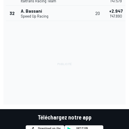
Italtrans Racing Team
1'47.579
A. Bassani
+2.947
32
20
Speed Up Racing
1'47.890
Téléchargez notre app