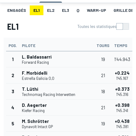
ENGAGÉS
EL1
EL2
EL3
Q
WARM-UP
GRILLE DE
EL1
Toutes les statistiques
POS.
PILOTE
TOURS
TEMPS
L. Baldassarri
1
19
1'44.943
Forward Racing
F. Morbidelli
+0.224
2
21
Estrella Galicia 0,0
1'45.167
T. Lüthi
+0.373
3
18
Technomag Racing Interwetten
1'45.316
D. Aegerter
+0.398
4
21
Kiefer Racing
1'45.341
M. Schrötter
+0.438
5
19
Dynavolt Intact GP
1'45.381