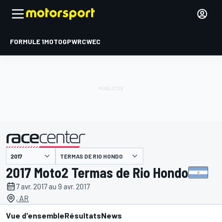
FORMULE 1
MOTOGP
WRC
WEC
TERMAS DE RIO HONDO
présenté par
2017 Moto2 Termas de Rio Hondo
7 avr. 2017 au 9 avr. 2017
, AR
Vue d'ensemble
Résultats
News