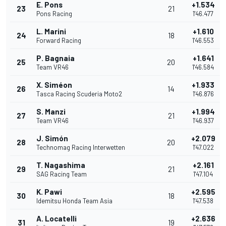
E. Pons
+1.534
23
21
Pons Racing
1'46.477
L. Marini
+1.610
24
18
Forward Racing
1'46.553
P. Bagnaia
+1.641
25
20
Team VR46
1'46.584
X. Siméon
+1.933
26
14
Tasca Racing Scuderia Moto2
1'46.876
S. Manzi
+1.994
27
21
Team VR46
1'46.937
J. Simón
+2.079
28
20
Technomag Racing Interwetten
1'47.022
T. Nagashima
+2.161
29
21
SAG Racing Team
1'47.104
K. Pawi
+2.595
30
18
Idemitsu Honda Team Asia
1'47.538
A. Locatelli
+2.636
31
19