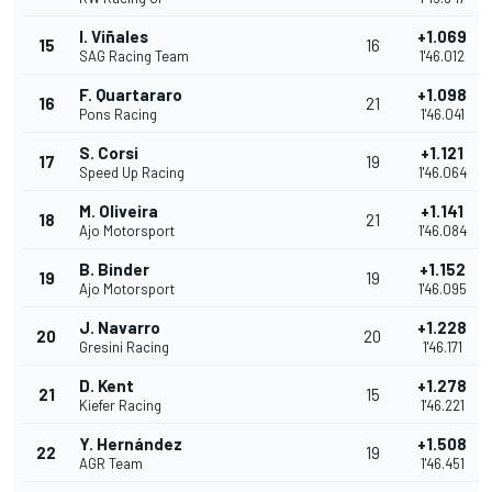
I. Viñales
+1.069
15
16
SAG Racing Team
1'46.012
F. Quartararo
+1.098
16
21
Pons Racing
1'46.041
S. Corsi
+1.121
17
19
Speed Up Racing
1'46.064
M. Oliveira
+1.141
18
21
Ajo Motorsport
1'46.084
B. Binder
+1.152
19
19
Ajo Motorsport
1'46.095
J. Navarro
+1.228
20
20
Gresini Racing
1'46.171
D. Kent
+1.278
21
15
Kiefer Racing
1'46.221
Y. Hernández
+1.508
22
19
AGR Team
1'46.451