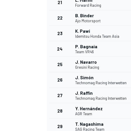
L. Marini
21
Forward Racing
B. Binder
22
Ajo Motorsport
K. Pawi
23
Idemitsu Honda Team Asia
P. Bagnaia
24
Team VR46
J. Navarro
25
Gresini Racing
J. Simón
26
Technomag Racing Interwetten
J. Raffin
27
Technomag Racing Interwetten
Y. Hernández
28
AGR Team
T. Nagashima
29
SAG Racing Team