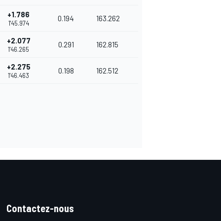
+1.786
0.194
163.262
1'45.974
+2.077
0.291
162.815
1'46.265
+2.275
0.198
162.512
1'46.463
Contactez-nous