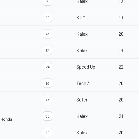
Kalex
18
7
KTM
19
44
Kalex
20
73
Kalex
19
54
Speed Up
22
24
Tech 3
20
97
Suter
20
77
Kalex
21
55
m Honda
Kalex
20
49