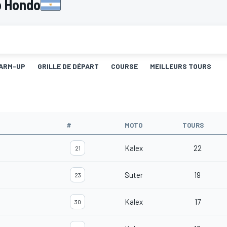
o Hondo
ARM-UP
GRILLE DE DÉPART
COURSE
MEILLEURS TOURS
#
MOTO
TOURS
Kalex
22
21
Suter
19
23
Kalex
17
30