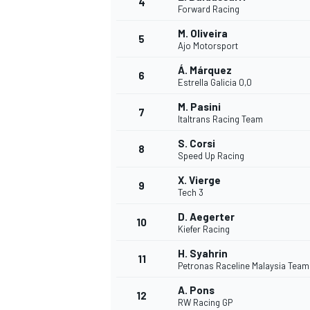
4
Forward Racing
M. Oliveira
5
WRC
Ajo Motorsport
Á. Márquez
6
Estrella Galicia 0,0
M. Pasini
7
Italtrans Racing Team
S. Corsi
8
Speed Up Racing
X. Vierge
9
Tech 3
D. Aegerter
10
Kiefer Racing
WEC
H. Syahrin
11
Petronas Raceline Malaysia Tea
A. Pons
12
RW Racing GP