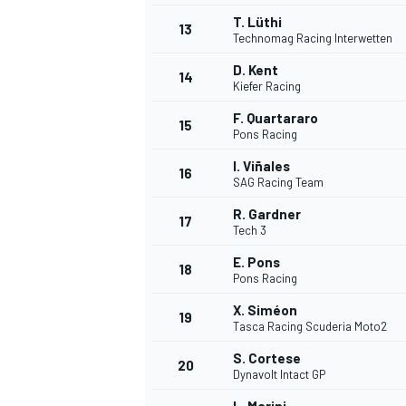
T. Lüthi
13
Technomag Racing Interwetten
D. Kent
14
Kiefer Racing
F. Quartararo
15
Pons Racing
I. Viñales
16
SAG Racing Team
R. Gardner
17
Tech 3
E. Pons
18
Pons Racing
X. Siméon
19
Tasca Racing Scuderia Moto2
S. Cortese
20
Dynavolt Intact GP