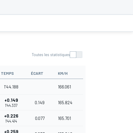
Toutes les statistiques
TEMPS
ÉCART
KM/H
1'44.188
166.061
+0.149
0.149
165.824
1'44.337
+0.226
0.077
165.701
1'44.414
+0.259