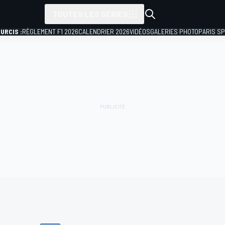
TOUTES LES SÉRIES
URCIS :
RÈGLEMENT F1 2026
CALENDRIER 2026
VIDÉOS
GALERIES PHOTO
PARIS S