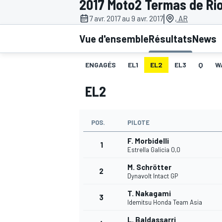
2017 Moto2 Termas de Ri
|
7 avr. 2017 au 9 avr. 2017
, AR
Vue d'ensemble
Résultats
News
ENGAGÉS
EL1
EL2
EL3
Q
W
MOTOGP
EL2
POS.
PILOTE
F. Morbidelli
1
Estrella Galicia 0,0
M. Schrötter
2
Dynavolt Intact GP
T. Nakagami
3
Idemitsu Honda Team Asia
L. Baldassarri