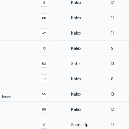
Kalex
12
9
Kalex
11
60
Kalex
11
42
Kalex
9
10
Suter
10
52
Kalex
8
57
Kalex
10
55
m Honda
Kalex
12
68
Speed Up
11
47