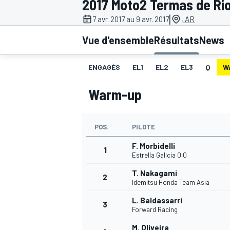
2017 Moto2 Termas de Ri
|
7 avr. 2017 au 9 avr. 2017
, AR
Vue d'ensemble
Résultats
News
ENGAGÉS
EL1
EL2
EL3
Q
W
MOTOGP
Warm-up
POS.
PILOTE
F. Morbidelli
1
Estrella Galicia 0,0
T. Nakagami
2
Idemitsu Honda Team Asia
L. Baldassarri
3
Forward Racing
M. Oliveira