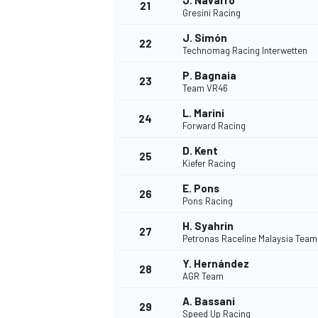
J. Navarro
21
Gresini Racing
J. Simón
22
Technomag Racing Interwetten
P. Bagnaia
23
Team VR46
L. Marini
24
Forward Racing
D. Kent
25
Kiefer Racing
E. Pons
26
Pons Racing
H. Syahrin
27
Petronas Raceline Malaysia Tea
Y. Hernández
28
AGR Team
A. Bassani
29
Speed Up Racing