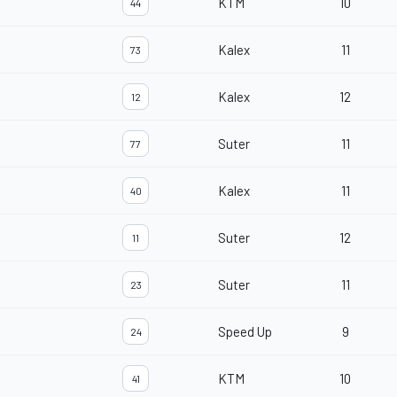
KTM
10
44
Kalex
11
73
Kalex
12
12
Suter
11
77
Kalex
11
40
Suter
12
11
Suter
11
23
Speed Up
9
24
KTM
10
41