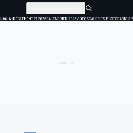
TOUTES LES SÉRIES
URCIS :
RÈGLEMENT F1 2026
CALENDRIER 2026
VIDÉOS
GALERIES PHOTO
PARIS S