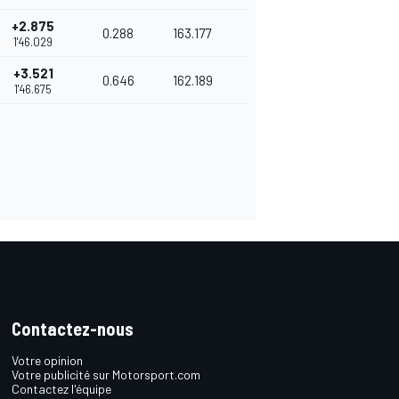
+2.875
0.288
163.177
1'46.029
+3.521
0.646
162.189
1'46.675
Contactez-nous
Votre opinion
Votre publicité sur Motorsport.com
Contactez l'équipe