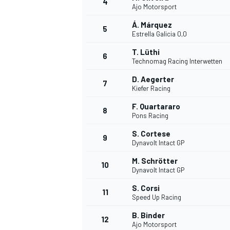
4
Ajo Motorsport
Á. Márquez
5
WRC
Estrella Galicia 0,0
T. Lüthi
6
Technomag Racing Interwetten
D. Aegerter
7
Kiefer Racing
F. Quartararo
8
Pons Racing
S. Cortese
9
Dynavolt Intact GP
M. Schrötter
10
Dynavolt Intact GP
WEC
S. Corsi
11
Speed Up Racing
B. Binder
12
Ajo Motorsport