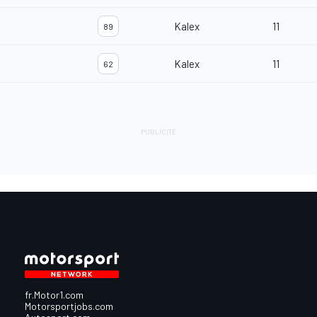
Kalex
11
89
Kalex
11
62
fr.Motor1.com
Motorsportjobs.com