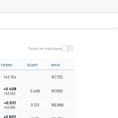
Toutes les statistiques
TEMPS
ÉCART
KM/H
1'43.154
167.725
+0.408
0.408
167.065
1'43.562
+0.531
0.123
166.866
1'43.685
+0.602