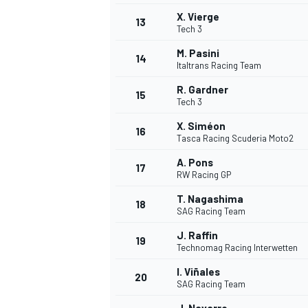
X. Vierge
13
Tech 3
M. Pasini
14
Italtrans Racing Team
R. Gardner
15
Tech 3
X. Siméon
16
Tasca Racing Scuderia Moto2
A. Pons
17
RW Racing GP
T. Nagashima
18
SAG Racing Team
J. Raffin
19
Technomag Racing Interwetten
I. Viñales
20
SAG Racing Team