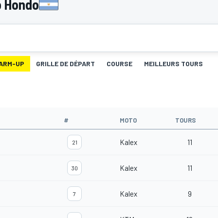
o Hondo
ARM-UP
GRILLE DE DÉPART
COURSE
MEILLEURS TOURS
#
MOTO
TOURS
Kalex
11
21
Kalex
11
30
Kalex
9
7