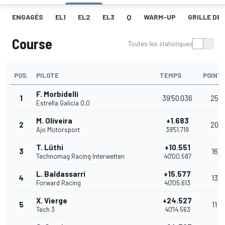
ENGAGÉS
EL1
EL2
EL3
Q
WARM-UP
GRILLE DE
Course
Toutes les statistiques
POS.
PILOTE
TEMPS
POINT
F. Morbidelli
1
39'50.036
25
Estrella Galicia 0,0
M. Oliveira
+1.683
2
20
Ajo Motorsport
39'51.719
T. Lüthi
+10.551
3
16
Technomag Racing Interwetten
40'00.587
L. Baldassarri
+15.577
4
13
Forward Racing
40'05.613
X. Vierge
+24.527
5
11
Tech 3
40'14.563