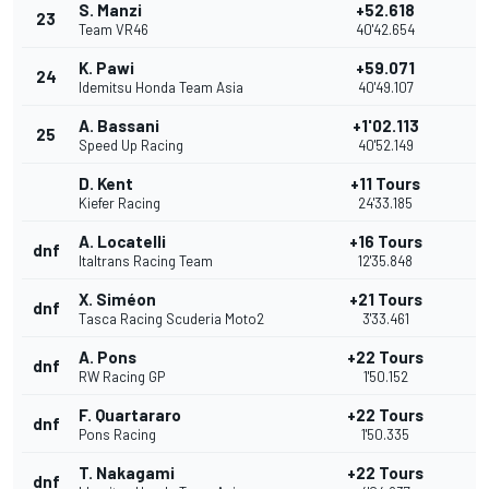
S. Manzi
+52.618
23
Team VR46
40'42.654
K. Pawi
+59.071
24
Idemitsu Honda Team Asia
40'49.107
A. Bassani
+1'02.113
25
Speed Up Racing
40'52.149
D. Kent
+11 Tours
Kiefer Racing
24'33.185
A. Locatelli
+16 Tours
dnf
Italtrans Racing Team
12'35.848
X. Siméon
+21 Tours
dnf
Tasca Racing Scuderia Moto2
3'33.461
A. Pons
+22 Tours
dnf
RW Racing GP
1'50.152
F. Quartararo
+22 Tours
dnf
Pons Racing
1'50.335
T. Nakagami
+22 Tours
dnf