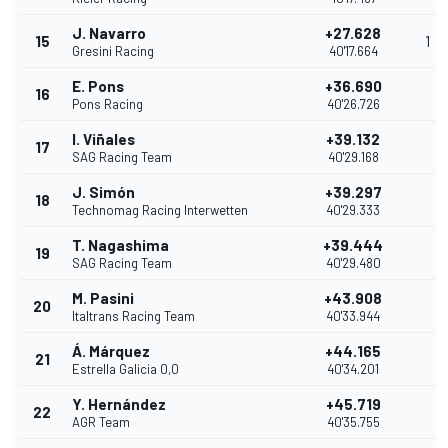
J. Navarro
+27.628
15
1
Gresini Racing
40'17.664
E. Pons
+36.690
16
Pons Racing
40'26.726
I. Viñales
+39.132
17
SAG Racing Team
40'29.168
J. Simón
+39.297
18
Technomag Racing Interwetten
40'29.333
T. Nagashima
+39.444
19
SAG Racing Team
40'29.480
M. Pasini
+43.908
20
Italtrans Racing Team
40'33.944
Á. Márquez
+44.165
21
Estrella Galicia 0,0
40'34.201
Y. Hernández
+45.719
22
AGR Team
40'35.755