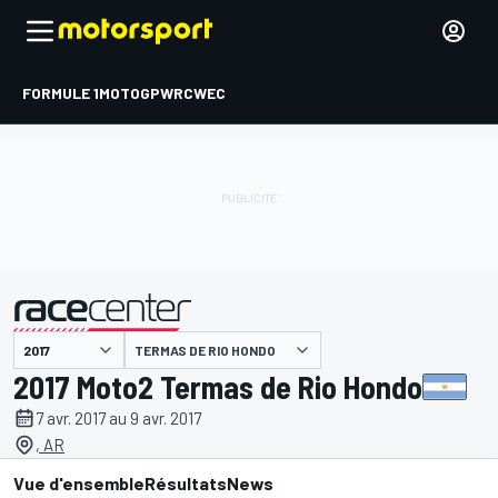
FORMULE 1
MOTOGP
WRC
WEC
TERMAS DE RIO HONDO
présenté par
2017 Moto2 Termas de Rio Hondo
7 avr. 2017 au 9 avr. 2017
, AR
Vue d'ensemble
Résultats
News