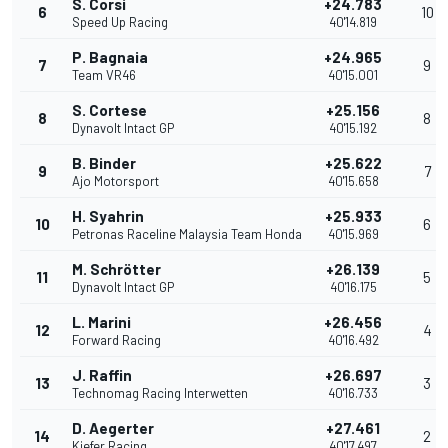
S. Corsi
+24.783
6
10
Speed Up Racing
40'14.819
P. Bagnaia
+24.965
7
9
Team VR46
40'15.001
S. Cortese
+25.156
8
8
Dynavolt Intact GP
40'15.192
B. Binder
+25.622
9
7
Ajo Motorsport
40'15.658
H. Syahrin
+25.933
10
6
Petronas Raceline Malaysia Team Honda
40'15.969
M. Schrötter
+26.139
11
5
Dynavolt Intact GP
40'16.175
L. Marini
+26.456
12
4
Forward Racing
40'16.492
J. Raffin
+26.697
13
3
Technomag Racing Interwetten
40'16.733
D. Aegerter
+27.461
14
2
Kiefer Racing
40'17.497