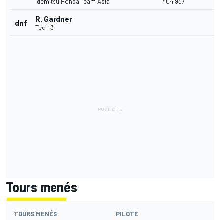
Idemitsu Honda Team Asia
4'04.937
R. Gardner
dnf
Tech 3
Tours menés
TOURS MENÉS
PILOTE