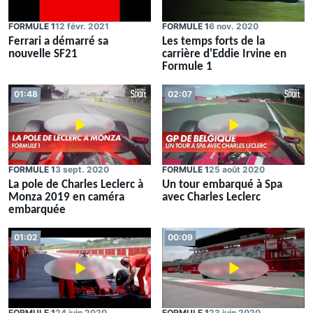
FORMULE 1
12 févr. 2021
FORMULE 1
6 nov. 2020
Ferrari a démarré sa
Les temps forts de la
nouvelle SF21
carrière d'Eddie Irvine en
Formule 1
01:48
02:07
FORMULE 1
3 sept. 2020
FORMULE 1
25 août 2020
La pole de Charles Leclerc à
Un tour embarqué à Spa
Monza 2019 en caméra
avec Charles Leclerc
embarquée
01:02
00:09
FORMULE 1
24 juin 2020
FORMULE 1
23 juin 2020