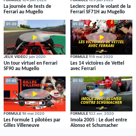
La journée de tests de
Leclerc prend le volant de la
Ferrari au Mugello
Ferrari SF71H au Mugello
01:30
01:35
JEUX VIDÉO
2 juin 2020
FORMULE 1
19 mai 2020
Un tour virtuel en Ferrari
Les 14 victoires de Vettel
SF90 au Mugello
avec Ferrari
01:45
01:10
FORMULE 1
6 mai 2020
FORMULE 1
22 avr. 2020
Les Formule 1 pilotées par
Imola 2005 : Le duel entre
Gilles Villeneuve
Alonso et Schumacher