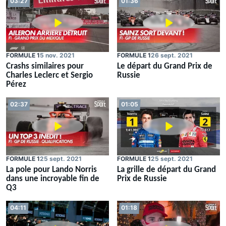
03:27
01:36
FORMULE 1
5 nov. 2021
FORMULE 1
26 sept. 2021
Crashs similaires pour
Le départ du Grand Prix de
Charles Leclerc et Sergio
Russie
Pérez
02:37
01:05
FORMULE 1
25 sept. 2021
FORMULE 1
25 sept. 2021
La pole pour Lando Norris
La grille de départ du Grand
dans une incroyable fin de
Prix de Russie
Q3
04:11
01:18