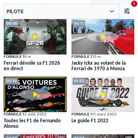
1
PILOTE
00:00
03:11
FORMULE 1
6 m
FORMULE 1
10 m
Ferrari dévoile sa F1 2026
Jacky Ickx au volant de la
en direct
Ferrari de 1970 à Monza
02:10
01:52
FORMULE 1
2 août 2022
FORMULE 1
11 mars 2022
Toutes les F1 de Fernando
Le guide F1 2022
Alonso