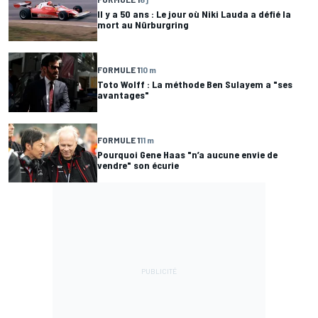
Il y a 50 ans : Le jour où Niki Lauda a défié la
mort au Nürburgring
FORMULE 1
10 m
Toto Wolff : La méthode Ben Sulayem a "ses
avantages"
FORMULE 1
11 m
Pourquoi Gene Haas "n’a aucune envie de
vendre" son écurie