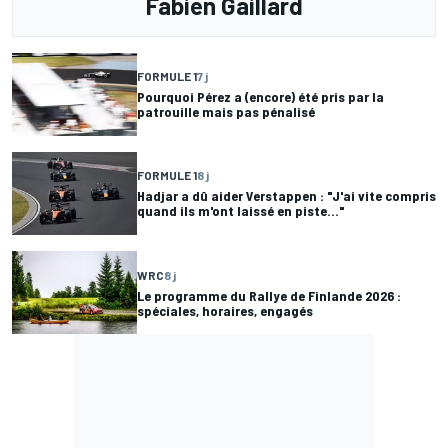
Fabien Gaillard
FORMULE 1
7 j
Pourquoi Pérez a (encore) été pris par la
patrouille mais pas pénalisé
FORMULE 1
8 j
Hadjar a dû aider Verstappen : "J'ai vite compris
quand ils m'ont laissé en piste..."
WRC
8 j
Le programme du Rallye de Finlande 2026 :
spéciales, horaires, engagés