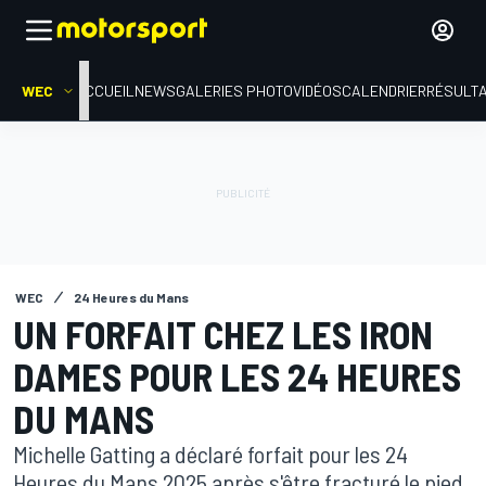
WEC
ACCUEIL
NEWS
GALERIES PHOTO
VIDÉOS
CALENDRIER
RÉSULT
WEC
24 Heures du Mans
UN FORFAIT CHEZ LES IRON
DAMES POUR LES 24 HEURES
DU MANS
Michelle Gatting a déclaré forfait pour les 24
Heures du Mans 2025 après s'être fracturé le pied