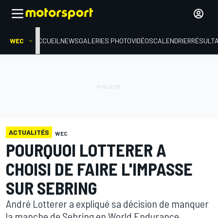
WEC
ACCUEIL
NEWS
GALERIES PHOTO
VIDÉOS
CALENDRIER
RÉSULT
ACTUALITÉS
WEC
POURQUOI LOTTERER A
CHOISI DE FAIRE L'IMPASSE
SUR SEBRING
André Lotterer a expliqué sa décision de manquer
la manche de Sebring en World Endurance