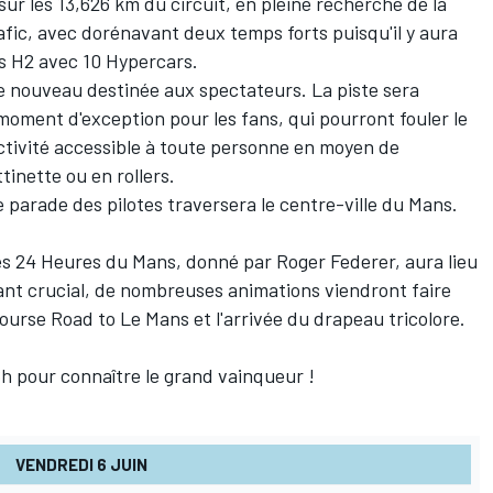
 sur les 13,626 km
du
circuit, en pleine recherche de la
afic, avec dorénavant deux temps forts puisqu'il y aura
s H2 avec 10 Hypercars.
e nouveau destinée aux spectateurs. La piste sera
 moment d'exception pour les fans, qui pourront fouler le
ctivité accessible à toute personne en moyen de
ttinette ou en rollers.
re parade des pilotes traversera le centre-ville du
Mans
.
es 24 Heures
du
Mans
,
donné par Roger Federer
, aura lieu
stant crucial, de nombreuses animations viendront faire
 course Road to Le
Mans
et l'arrivée
du
drapeau tricolore.
h pour connaître le grand vainqueur !
VENDREDI 6 JUIN