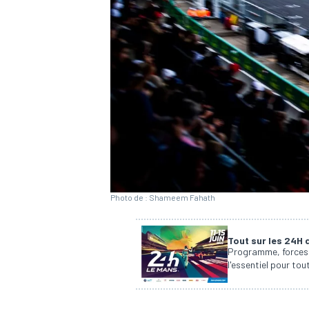
WRC
Photo de : Shameem Fahath
Tout sur les 24H
WEC
Programme, forces e
l'essentiel pour to