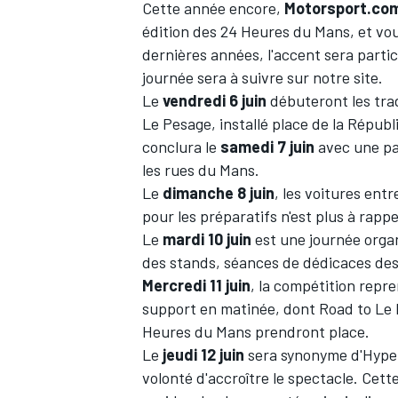
Cette année encore,
Motorsport.co
édition des 24 Heures du Mans, et vo
dernières années, l'accent sera parti
journée sera à suivre sur notre site.
Le
vendredi 6 juin
débuteront les trad
Le Pesage, installé place de la Républ
conclura le
samedi 7 juin
avec une pa
les rues du Mans.
Le
dimanche 8 juin
, les voitures ent
pour les préparatifs n'est plus à rappe
Le
mardi 10 juin
est une journée organi
des stands, séances de dédicaces des 
Mercredi 11 juin
, la compétition repre
support en matinée, dont Road to Le M
Heures
du
Mans
prendront place.
Le
jeudi 12 juin
sera synonyme d'Hype
volonté d'accroître le spectacle
. Cett