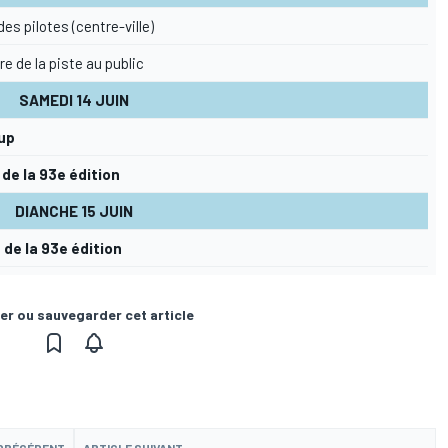
es pilotes (centre-ville)
e de la piste au public
SAMEDI 14 JUIN
up
de la 93e édition
DIANCHE 15 JUIN
 de la 93e édition
er ou sauvegarder cet article