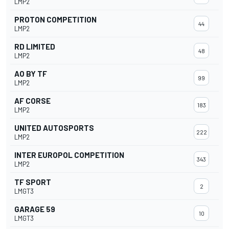
LMP2
PROTON COMPETITION
44
LMP2
RD LIMITED
48
LMP2
AO BY TF
99
LMP2
AF CORSE
183
LMP2
UNITED AUTOSPORTS
222
LMP2
INTER EUROPOL COMPETITION
343
LMP2
TF SPORT
2
LMGT3
GARAGE 59
10
LMGT3