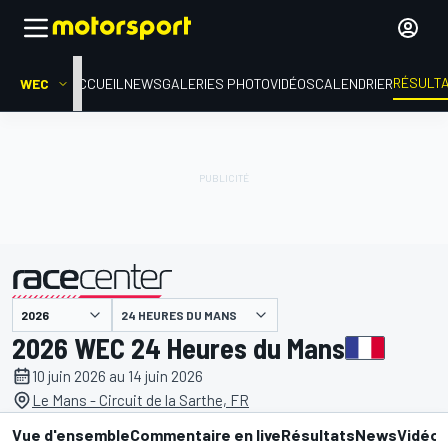
RÉSULT
WEC
ACCUEIL
NEWS
GALERIES PHOTO
VIDÉOS
CALENDRIER
24 HEURES DU MANS
présenté par
2026 WEC 24 Heures du Mans
10 juin 2026 au 14 juin 2026
Le Mans - Circuit de la Sarthe, FR
Vue d'ensemble
Commentaire en live
Résultats
News
Vidéo