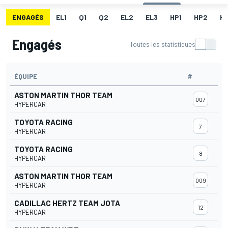
ENGAGÉS
EL1
Q1
Q2
EL2
EL3
HP1
HP2
H
Engagés
Toutes les statistiques
ÉQUIPE
#
ASTON MARTIN THOR TEAM
007
HYPERCAR
TOYOTA RACING
7
HYPERCAR
TOYOTA RACING
8
HYPERCAR
ASTON MARTIN THOR TEAM
009
HYPERCAR
CADILLAC HERTZ TEAM JOTA
12
HYPERCAR