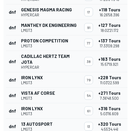
GENESIS MAGMA RACING
+118 Tours
dnf
17
HYPERCAR
16:26'58.396
MANTHEY DK ENGINEERING
+127 Tours
dnf
91
LMGT3
18:02'21.172
PROTON COMPETITION
+137 Tours
dnf
77
LMGT3
17:33'09.298
CADILLAC HERTZ TEAM
+163 Tours
dnf
JOTA
38
15:57'19.921
HYPERCAR
IRON LYNX
+228 Tours
dnf
79
LMGT3
11:03'22.599
VISTA AF CORSE
+271 Tours
dnf
54
LMGT3
7:36'48.500
IRON LYNX
+316 Tours
dnf
61
LMGT3
5:03'16.609
13 AUTOSPORT
+320 Tours
dnf
13
LMGT3
4:55'34.441