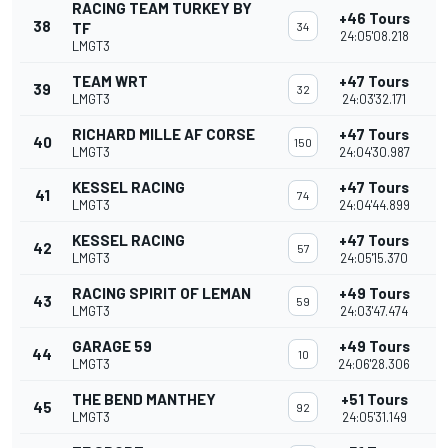
RACING TEAM TURKEY BY
+46 Tours
38
TF
34
24:05'08.218
LMGT3
TEAM WRT
+47 Tours
39
32
LMGT3
24:03'32.171
RICHARD MILLE AF CORSE
+47 Tours
40
150
LMGT3
24:04'30.987
KESSEL RACING
+47 Tours
41
74
LMGT3
24:04'44.899
KESSEL RACING
+47 Tours
42
57
LMGT3
24:05'15.370
RACING SPIRIT OF LEMAN
+49 Tours
43
59
LMGT3
24:03'47.474
GARAGE 59
+49 Tours
44
10
LMGT3
24:06'28.306
THE BEND MANTHEY
+51 Tours
45
92
LMGT3
24:05'31.149