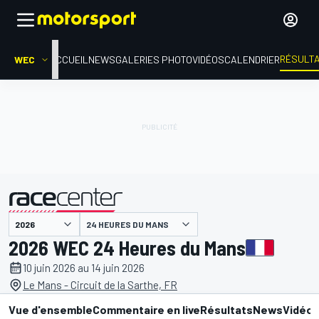
RÉSULT
WEC
ACCUEIL
NEWS
GALERIES PHOTO
VIDÉOS
CALENDRIER
24 HEURES DU MANS
présenté par
2026 WEC 24 Heures du Mans
10 juin 2026 au 14 juin 2026
Le Mans - Circuit de la Sarthe, FR
Vue d'ensemble
Commentaire en live
Résultats
News
Vidéo