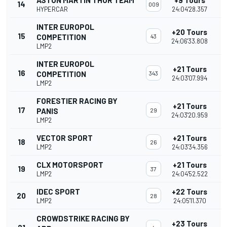
ASTON MARTIN THOR TEAM
+9 Tours
14
009
HYPERCAR
24:04'28.357
INTER EUROPOL
+20 Tours
15
COMPETITION
43
24:06'33.808
LMP2
INTER EUROPOL
+21 Tours
16
COMPETITION
343
24:03'07.994
LMP2
FORESTIER RACING BY
+21 Tours
17
PANIS
29
24:03'20.959
LMP2
VECTOR SPORT
+21 Tours
18
26
LMP2
24:03'34.356
CLX MOTORSPORT
+21 Tours
19
37
LMP2
24:04'52.522
IDEC SPORT
+22 Tours
20
28
LMP2
24:05'11.370
CROWDSTRIKE RACING BY
+23 Tours