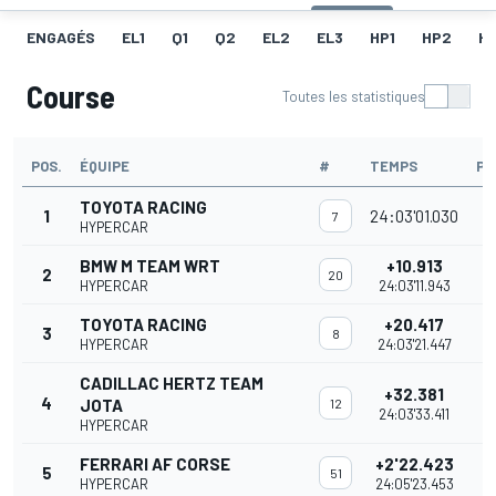
ENGAGÉS
EL1
Q1
Q2
EL2
EL3
HP1
HP2
H
Course
Toutes les statistiques
POS.
ÉQUIPE
#
TEMPS
PO
TOYOTA RACING
1
24:03'01.030
7
HYPERCAR
BMW M TEAM WRT
+10.913
2
20
HYPERCAR
24:03'11.943
TOYOTA RACING
+20.417
3
8
HYPERCAR
24:03'21.447
CADILLAC HERTZ TEAM
+32.381
4
JOTA
12
24:03'33.411
HYPERCAR
FERRARI AF CORSE
+2'22.423
5
51
HYPERCAR
24:05'23.453