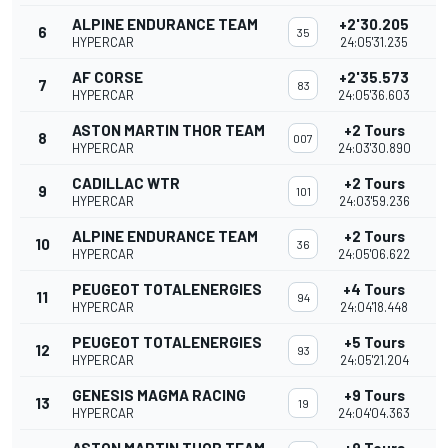
ALPINE ENDURANCE TEAM
+2'30.205
6
35
HYPERCAR
24:05'31.235
AF CORSE
+2'35.573
7
83
HYPERCAR
24:05'36.603
ASTON MARTIN THOR TEAM
+2 Tours
8
007
HYPERCAR
24:03'30.890
CADILLAC WTR
+2 Tours
9
101
HYPERCAR
24:03'59.236
ALPINE ENDURANCE TEAM
+2 Tours
10
36
HYPERCAR
24:05'06.622
PEUGEOT TOTALENERGIES
+4 Tours
11
94
HYPERCAR
24:04'18.448
PEUGEOT TOTALENERGIES
+5 Tours
12
93
HYPERCAR
24:05'21.204
GENESIS MAGMA RACING
+9 Tours
13
19
HYPERCAR
24:04'04.363