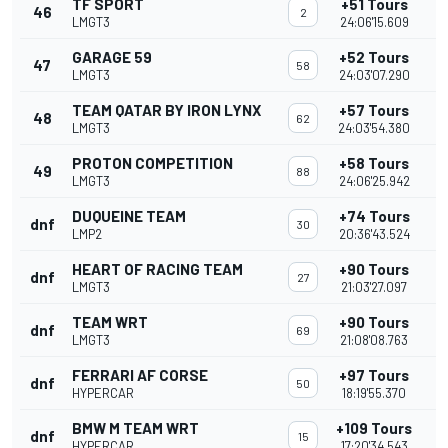
TF SPORT
+51 Tours
46
2
LMGT3
24:06'15.609
GARAGE 59
+52 Tours
47
58
LMGT3
24:03'07.290
TEAM QATAR BY IRON LYNX
+57 Tours
48
62
LMGT3
24:03'54.380
PROTON COMPETITION
+58 Tours
49
88
LMGT3
24:06'25.942
DUQUEINE TEAM
+74 Tours
dnf
30
LMP2
20:36'43.524
HEART OF RACING TEAM
+90 Tours
dnf
27
LMGT3
21:03'27.097
TEAM WRT
+90 Tours
dnf
69
LMGT3
21:08'08.763
FERRARI AF CORSE
+97 Tours
dnf
50
HYPERCAR
18:19'55.370
BMW M TEAM WRT
+109 Tours
dnf
15
HYPERCAR
17:20'34.543