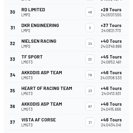
RD LIMITED
+28 Tours
30
48
LMP2
24:05'07.555
DKR ENGINEERING
+37 Tours
31
3
LMP2
24:06'21.773
NIELSEN RACING
+40 Tours
32
24
LMP2
24:03'49.886
TF SPORT
+45 Tours
33
33
LMGT3
24:06'52.461
AKKODIS ASP TEAM
+46 Tours
34
78
LMGT3
24:03'08.533
HEART OF RACING TEAM
+46 Tours
35
23
LMGT3
24:04'13.931
AKKODIS ASP TEAM
+46 Tours
36
87
LMGT3
24:04'15.666
VISTA AF CORSE
+46 Tours
37
21
LMGT3
24:04'34.041