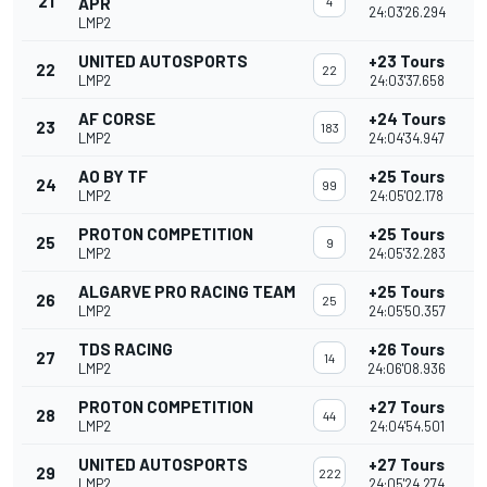
21
APR
4
24:03'26.294
LMP2
UNITED AUTOSPORTS
+23 Tours
22
22
LMP2
24:03'37.658
AF CORSE
+24 Tours
23
183
LMP2
24:04'34.947
AO BY TF
+25 Tours
24
99
LMP2
24:05'02.178
PROTON COMPETITION
+25 Tours
25
9
LMP2
24:05'32.283
ALGARVE PRO RACING TEAM
+25 Tours
26
25
LMP2
24:05'50.357
TDS RACING
+26 Tours
27
14
LMP2
24:06'08.936
PROTON COMPETITION
+27 Tours
28
44
LMP2
24:04'54.501
UNITED AUTOSPORTS
+27 Tours
29
222
LMP2
24:05'24.274