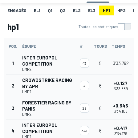
ENGAGÉS
EL1
Q1
Q2
EL2
EL3
HP1
HP2
H
hp1
Toutes les statistiques
POS.
ÉQUIPE
#
TOURS
TEMPS
INTER EUROPOL
1
5
3'33.762
COMPETITION
43
LMP2
CROWDSTRIKE RACING
+0.127
2
6
BY APR
4
3'33.889
LMP2
FORESTIER RACING BY
+0.346
3
6
PANIS
29
3'34.108
LMP2
INTER EUROPOL
+0.417
4
6
COMPETITION
343
3'34.179
LMP2