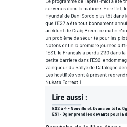
Le programme de l'après-midi a été tr
survenus dans la matinée. En effet, le 
Hyundai de
Dani Sordo
plus tôt dans l
que l'ES7 a été tout bonnement annulée
accident de
Craig Breen
ce matin n'on
un problème de sécurité pour les pilo
Notons enfin la première journée diffi
l'ES1, le Français a perdu 2'30 dans 
petite barrière dans l'ES6, endommagea
vainqueur du Rallye de Catalogne deme
Les hostilités vont à présent reprendr
Nukata Forrest 1.
Lire aussi :
ES2 à 4 - Neuville et Evans en tête, O
ES1 - Ogier prend les devants pour la 