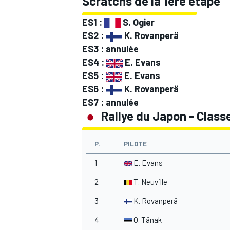
Scratchs de la 1ère étape
ES1 :
S. Ogier
ES2 :
K. Rovanperä
ES3 : annulée
ES4 :
E. Evans
AUTRES CHAMPIONNATS
ES5 :
E. Evans
ES6 :
K. Rovanperä
ES7 : annulée
Rallye du Japon - Classe
P.
PILOTE
1
E. Evans
2
T. Neuville
3
K. Rovanperä
4
O. Tänak