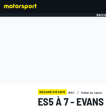
RACCO
FORMULE 1
RÉSUMÉ D'ÉTAPE
WRC
Rallye du Japon
ES5 À 7 - EVAN