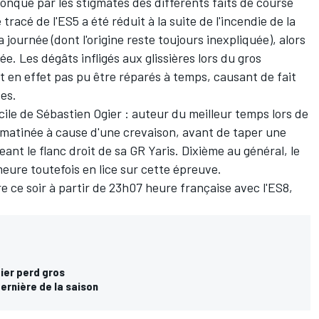
onqué par les stigmates des différents faits de course
tracé de l'ES5 a été réduit à la suite de l'incendie de la
a journée (dont l'origine reste toujours inexpliquée), alors
. Les dégâts infligés aux glissières lors du gros
t en effet pas pu être réparés à temps, causant de fait
tes.
cile de
Sébastien Ogier
: auteur du meilleur temps lors de
la matinée à cause d'une crevaison, avant de taper une
nt le flanc droit de sa GR Yaris. Dixième au général, le
ure toutefois en lice sur cette épreuve.
e ce soir à partir de 23h07 heure française avec l'ES8,
gier perd gros
dernière de la saison