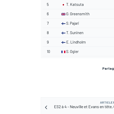
5
T. Katsuta
6
G. Greensmith
7
S. Pajari
8
T. Suninen
9
E. Lindholm
10
S. Ogier
Partag
ARTICLE
ES2 à 4 - Neuville et Evans en tête,