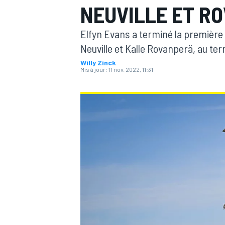
NEUVILLE ET R
Elfyn Evans a terminé la première 
Neuville et Kalle Rovanperä, au t
Willy Zinck
Mis à jour:
11 nov. 2022, 11:31
MOTOGP