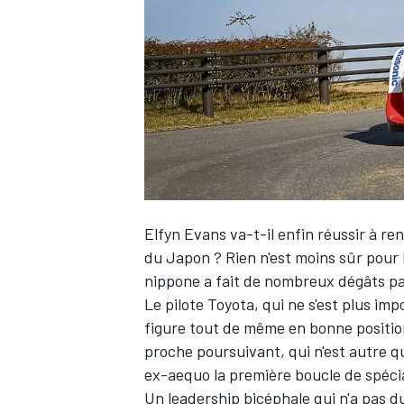
WRC
Elfyn Evans
va-t-il enfin réussir à re
du Japon ? Rien n'est moins sûr pour l
nippone a fait de nombreux dégâts pa
Le pilote Toyota, qui ne s'est plus impo
WEC
figure tout de même en bonne position
proche poursuivant, qui n'est autre 
ex-aequo la première boucle de spécia
Un leadership bicéphale qui n'a pas du