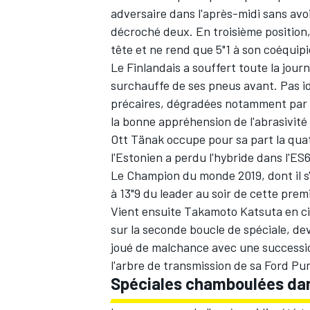
adversaire dans l'après-midi sans avoi
décroché deux. En troisième position
tête et ne rend que 5"1 à son coéquipi
Le Finlandais a souffert toute la jour
surchauffe de ses pneus avant. Pas id
précaires, dégradées notamment par les
la bonne appréhension de l'abrasivité 
Ott Tänak
occupe pour sa part la qua
l'Estonien a perdu l'hybride dans l'ES
Le Champion du monde 2019, dont il s'
à 13"9 du leader au soir de cette prem
Vient ensuite
Takamoto Katsuta
en ci
sur la seconde boucle de spéciale, d
joué de malchance avec une successi
l'arbre de transmission de sa Ford Pu
Spéciales chamboulées dan