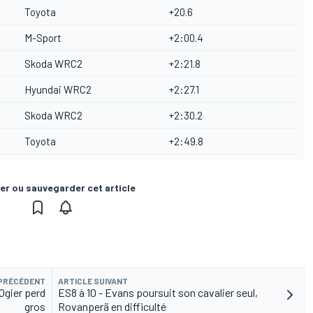
Toyota
+20.6
M-Sport
+2:00.4
Skoda WRC2
+2:21.8
Hyundai WRC2
+2:27.1
Skoda WRC2
+2:30.2
Toyota
+2:49.8
er ou sauvegarder cet article
 PRÉCÉDENT
ARTICLE SUIVANT
 Ogier perd
ES8 à 10 - Evans poursuit son cavalier seul,
gros
Rovanperä en difficulté