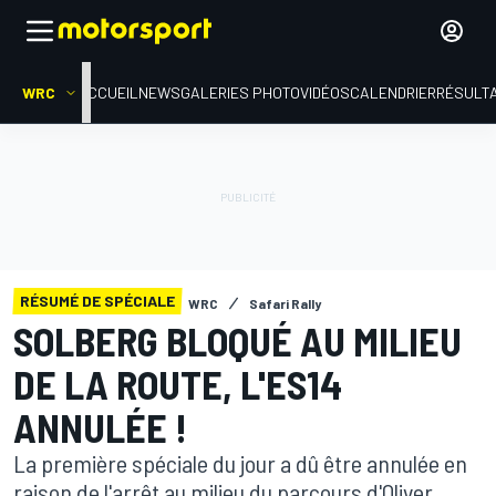
WRC
ACCUEIL
NEWS
GALERIES PHOTO
VIDÉOS
CALENDRIER
RÉSULT
RÉSUMÉ DE SPÉCIALE
WRC
Safari Rally
SOLBERG BLOQUÉ AU MILIEU
DE LA ROUTE, L'ES14
ANNULÉE !
La première spéciale du jour a dû être annulée en
raison de l'arrêt au milieu du parcours d'Oliver