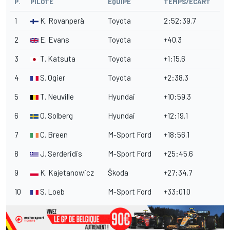
P.
PILOTE
ÉQUIPE
TEMPS/ÉCART
1
K. Rovanperä
Toyota
2:52:39.7
2
E. Evans
Toyota
+40.3
3
T. Katsuta
Toyota
+1:15.6
4
S. Ogier
Toyota
+2:38.3
5
T. Neuville
Hyundai
+10:59.3
6
O. Solberg
Hyundai
+12:19.1
7
C. Breen
M-Sport Ford
+18:56.1
8
J. Serderidis
M-Sport Ford
+25:45.6
9
K. Kajetanowicz
Škoda
+27:34.7
10
S. Loeb
M-Sport Ford
+33:01.0