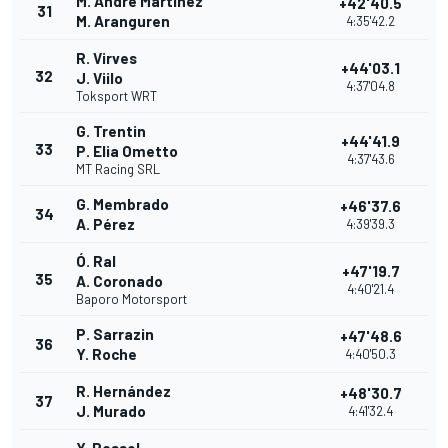
M. Andre Martinez
+42'40.5
31
M. Aranguren
4:35'42.2
R. Virves
+44'03.1
32
J. Viilo
4:37'04.8
Toksport WRT
G. Trentin
+44'41.9
33
P. Elia Ometto
4:37'43.6
MT Racing SRL
G. Membrado
+46'37.6
34
A. Pérez
4:39'39.3
Ó. Ral
+47'19.7
35
A. Coronado
4:40'21.4
Baporo Motorsport
P. Sarrazin
+47'48.6
36
Y. Roche
4:40'50.3
R. Hernández
+48'30.7
37
J. Murado
4:41'32.4