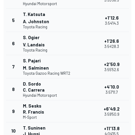
3:53'56.5
Hyundai Motorsport
T. Katsuta
+1'12.6
5
A. Johnston
3:54'14.3
Toyota Racing
S. Ogier
+1'26.6
6
V. Landais
3:54'28.3
Toyota Racing
S. Pajari
+2'50.9
7
M. Salminen
3:55'52.6
Toyota Gazoo Racing WRT2
D. Sordo
+4'10.0
8
C. Carrera
3:57'11.7
Hyundai Motorsport
M. Sesks
+6'49.2
9
R. Francis
3:59'50.9
M-Sport
T. Suninen
+11'13.8
10
J. Hussi
4:04'15.5