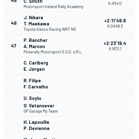
45
C. Smith
5:41'14.0
Motorsport Ireland Rally Academy
J. Nikara
+2:11'46.6
46
T. Maekawa
6:04'48.3
Toyota Gazoo Racing WRT NG
P. Bancher
+2:23'19.4
47
A. Marcon
6:16'21.1
Pintarally Motorsport S.S.D. a R.L.
C. Carlberg
E. Jørgen
R. Filipe
F. Carvalho
U. Soylu
O. Vatansever
GP Garage My Team
H. Lapouille
P. Devienne