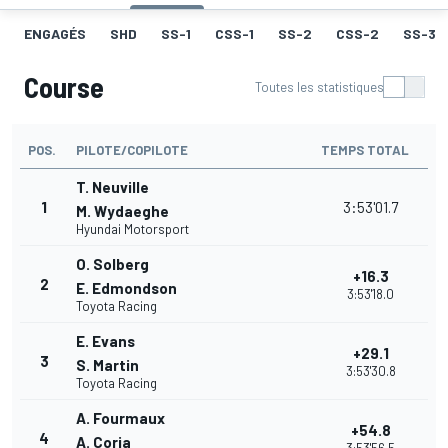
ENGAGÉS
SHD
SS-1
CSS-1
SS-2
CSS-2
SS-3
Course
Toutes les statistiques
POS.
PILOTE/COPILOTE
TEMPS TOTAL
T. Neuville
1
3:53'01.7
M. Wydaeghe
Hyundai Motorsport
O. Solberg
+16.3
2
E. Edmondson
3:53'18.0
Toyota Racing
E. Evans
+29.1
3
S. Martin
3:53'30.8
Toyota Racing
A. Fourmaux
+54.8
4
A. Coria