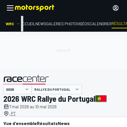
RÉSULT
WRC
ACCUEIL
NEWS
GALERIES PHOTO
VIDÉOS
CALENDRIER
RALLYE DU PORTUGAL
présenté par
2026 WRC Rallye du Portugal
7 mai 2026 au 10 mai 2026
, PT
Vue d'ensemble
Résultats
News