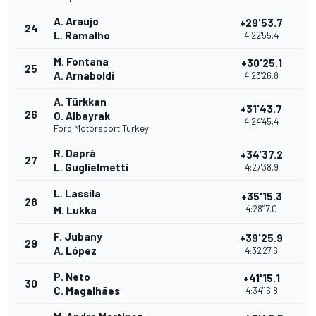
A. Araujo
+29'53.7
24
L. Ramalho
4:22'55.4
M. Fontana
+30'25.1
25
A. Arnaboldi
4:23'26.8
A. Türkkan
+31'43.7
26
O. Albayrak
4:24'45.4
Ford Motorsport Turkey
R. Daprà
+34'37.2
27
L. Guglielmetti
4:27'38.9
L. Lassila
+35'15.3
28
4:28'17.0
M. Lukka
F. Jubany
+39'25.9
29
A. López
4:32'27.6
P. Neto
+41'15.1
30
C. Magalhães
4:34'16.8