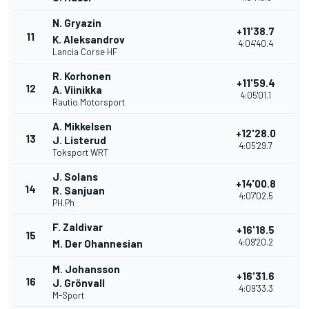
N. Gryazin
+11'38.7
11
K. Aleksandrov
4:04'40.4
Lancia Corse HF
R. Korhonen
+11'59.4
12
A. Viinikka
4:05'01.1
Rautio Motorsport
A. Mikkelsen
+12'28.0
13
J. Listerud
4:05'29.7
Toksport WRT
J. Solans
+14'00.8
14
R. Sanjuan
4:07'02.5
PH.Ph
F. Zaldivar
+16'18.5
15
4:09'20.2
M. Der Ohannesian
M. Johansson
+16'31.6
16
J. Grönvall
4:09'33.3
M-Sport