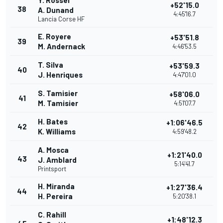
Y. Rossel
+52'15.0
38
A. Dunand
4:45'16.7
Lancia Corse HF
E. Royere
+53'51.8
39
M. Andernack
4:46'53.5
T. Silva
+53'59.3
40
J. Henriques
4:47'01.0
S. Tamisier
+58'06.0
41
M. Tamisier
4:51'07.7
H. Bates
+1:06'46.5
42
K. Williams
4:59'48.2
A. Mosca
+1:21'40.0
43
J. Amblard
5:14'41.7
Printsport
H. Miranda
+1:27'36.4
44
H. Pereira
5:20'38.1
C. Rahill
+1:48'12.3