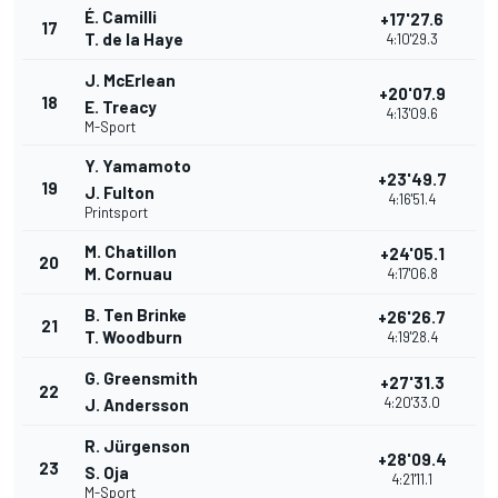
É. Camilli
+17'27.6
17
T. de la Haye
4:10'29.3
J. McErlean
+20'07.9
18
E. Treacy
4:13'09.6
M-Sport
Y. Yamamoto
+23'49.7
19
J. Fulton
4:16'51.4
Printsport
M. Chatillon
+24'05.1
20
M. Cornuau
4:17'06.8
B. Ten Brinke
+26'26.7
21
T. Woodburn
4:19'28.4
G. Greensmith
+27'31.3
22
4:20'33.0
J. Andersson
R. Jürgenson
+28'09.4
23
S. Oja
4:21'11.1
M-Sport