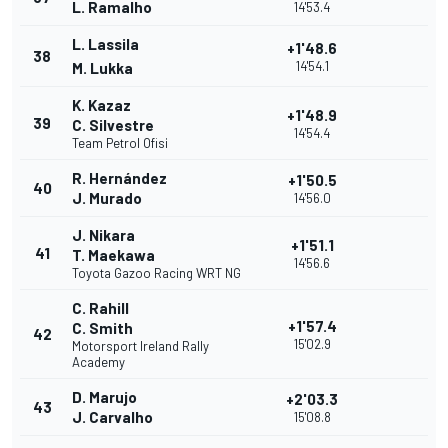
L. Ramalho
14'53.4
L. Lassila
+1'48.6
38
14'54.1
M. Lukka
K. Kazaz
+1'48.9
39
C. Silvestre
14'54.4
Team Petrol Ofisi
R. Hernández
+1'50.5
40
J. Murado
14'56.0
J. Nikara
+1'51.1
41
T. Maekawa
14'56.6
Toyota Gazoo Racing WRT NG
C. Rahill
+1'57.4
C. Smith
42
15'02.9
Motorsport Ireland Rally
Academy
D. Marujo
+2'03.3
43
J. Carvalho
15'08.8