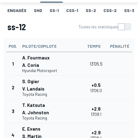
ENGAGÉS
SHD
SS-1
CSS-1
SS-2
CSS-2
SS-3
ss-12
Toutes les statistiques
POS.
PILOTE/COPILOTE
TEMPS
PÉNALITÉ
A. Fourmaux
1
13'05.5
A. Coria
Hyundai Motorsport
S. Ogier
+0.5
2
V. Landais
13'06.0
Toyota Racing
T. Katsuta
+2.6
3
A. Johnston
13'08.1
Toyota Racing
E. Evans
+2.9
4
S. Martin