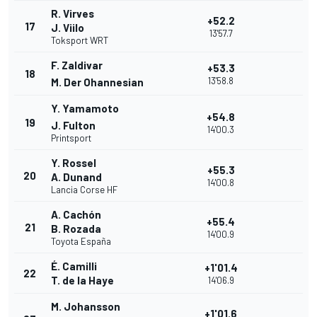
R. Virves
+52.2
17
J. Viilo
13'57.7
Toksport WRT
F. Zaldivar
+53.3
18
13'58.8
M. Der Ohannesian
Y. Yamamoto
+54.8
19
J. Fulton
14'00.3
Printsport
Y. Rossel
+55.3
20
A. Dunand
14'00.8
Lancia Corse HF
A. Cachón
+55.4
21
B. Rozada
14'00.9
Toyota España
É. Camilli
+1'01.4
22
T. de la Haye
14'06.9
M. Johansson
+1'01.6