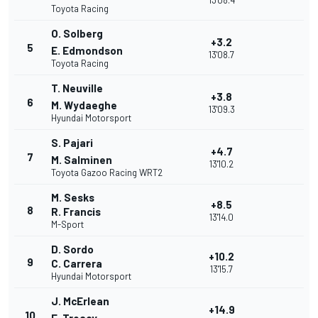
13'08.4
Toyota Racing
O. Solberg
+3.2
5
E. Edmondson
13'08.7
Toyota Racing
T. Neuville
+3.8
6
M. Wydaeghe
13'09.3
Hyundai Motorsport
S. Pajari
+4.7
7
M. Salminen
13'10.2
Toyota Gazoo Racing WRT2
M. Sesks
+8.5
8
R. Francis
13'14.0
M-Sport
D. Sordo
+10.2
9
C. Carrera
13'15.7
Hyundai Motorsport
J. McErlean
+14.9
10