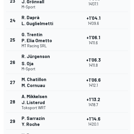
23
J. Grönvall
14'07.1
M-Sport
R. Daprà
+1'04.1
24
L. Guglielmetti
14'09.6
G. Trentin
+1'06.1
25
P. Elia Ometto
14'11.6
MT Racing SRL
R. Jürgenson
+1'06.3
26
S. Oja
14'11.8
M-Sport
M. Chatillon
+1'06.6
27
M. Cornuau
14'12.1
A. Mikkelsen
+1'13.2
28
J. Listerud
14'18.7
Toksport WRT
P. Sarrazin
+1'14.6
29
Y. Roche
14'20.1