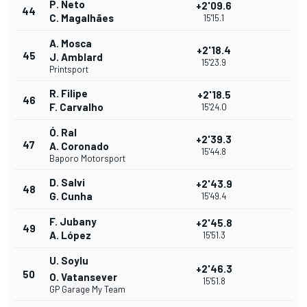
P. Neto
+2'09.6
44
C. Magalhães
15'15.1
A. Mosca
+2'18.4
45
J. Amblard
15'23.9
Printsport
R. Filipe
+2'18.5
46
F. Carvalho
15'24.0
Ó. Ral
+2'39.3
47
A. Coronado
15'44.8
Baporo Motorsport
D. Salvi
+2'43.9
48
G. Cunha
15'49.4
F. Jubany
+2'45.8
49
A. López
15'51.3
U. Soylu
+2'46.3
50
O. Vatansever
15'51.8
GP Garage My Team