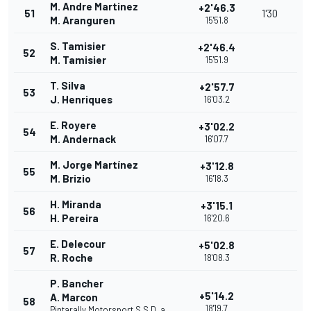
M. Andre Martinez
+2'46.3
51
1'30
M. Aranguren
15'51.8
S. Tamisier
+2'46.4
52
M. Tamisier
15'51.9
T. Silva
+2'57.7
53
J. Henriques
16'03.2
E. Royere
+3'02.2
54
M. Andernack
16'07.7
M. Jorge Martínez
+3'12.8
55
M. Brizio
16'18.3
H. Miranda
+3'15.1
56
H. Pereira
16'20.6
E. Delecour
+5'02.8
57
R. Roche
18'08.3
P. Bancher
+5'14.2
A. Marcon
58
18'19.7
Pintarally Motorsport S.S.D. a