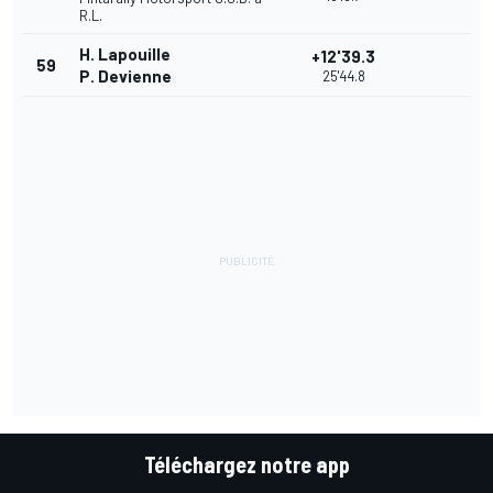
R.L.
H. Lapouille
+12'39.3
59
P. Devienne
25'44.8
Téléchargez notre app