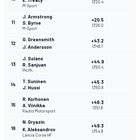
E. Treacy
13'20.4
M-Sport
J. Armstrong
+20.5
11
S. Byrne
13'26.0
M-Sport
G. Greensmith
+43.2
12
13'48.7
J. Andersson
J. Solans
+44.9
13
R. Sanjuan
13'50.4
PH.Ph
T. Suninen
+45.3
14
J. Hussi
13'50.8
R. Korhonen
+46.3
15
A. Viinikka
13'51.8
Rautio Motorsport
N. Gryazin
+49.3
16
K. Aleksandrov
13'54.8
Lancia Corse HF