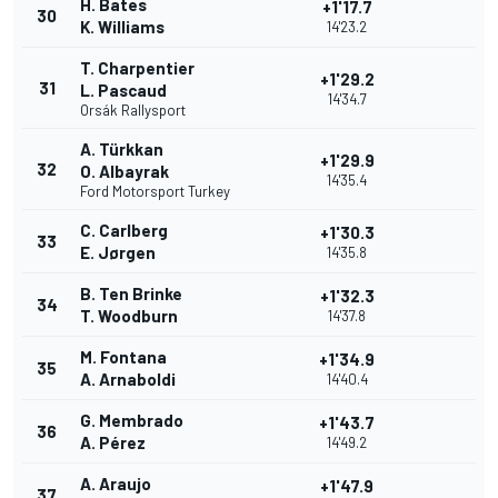
H. Bates
+1'17.7
30
K. Williams
14'23.2
T. Charpentier
+1'29.2
31
L. Pascaud
14'34.7
Orsák Rallysport
A. Türkkan
+1'29.9
32
O. Albayrak
14'35.4
Ford Motorsport Turkey
C. Carlberg
+1'30.3
33
E. Jørgen
14'35.8
B. Ten Brinke
+1'32.3
34
T. Woodburn
14'37.8
M. Fontana
+1'34.9
35
A. Arnaboldi
14'40.4
G. Membrado
+1'43.7
36
A. Pérez
14'49.2
A. Araujo
+1'47.9
37