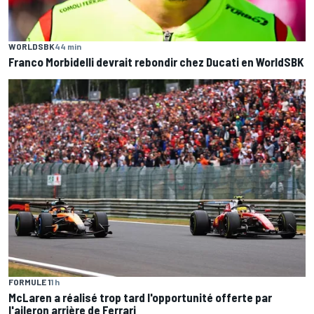
WORLDSBK
44 min
Franco Morbidelli devrait rebondir chez Ducati en WorldSBK
FORMULE 1
1 h
McLaren a réalisé trop tard l'opportunité offerte par
l'aileron arrière de Ferrari