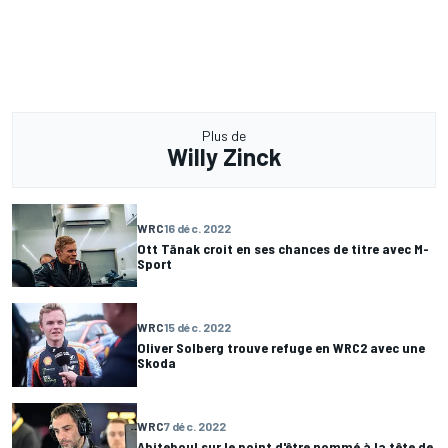
Plus de
Willy Zinck
WRC
16 déc. 2022
Ott Tänak croit en ses chances de titre avec M-
Sport
WRC
15 déc. 2022
Oliver Solberg trouve refuge en WRC2 avec une
Skoda
WRC
7 déc. 2022
Abiteboul sur le point d'être nommé à la tête de