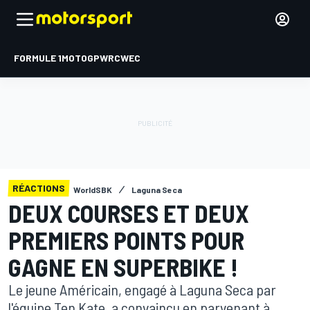
FORMULE 1
MOTOGP
WRC
WEC
RÉACTIONS
WorldSBK
Laguna Seca
DEUX COURSES ET DEUX
PREMIERS POINTS POUR
GAGNE EN SUPERBIKE !
Le jeune Américain, engagé à Laguna Seca par
l'équipe Ten Kate, a convaincu en parvenant à