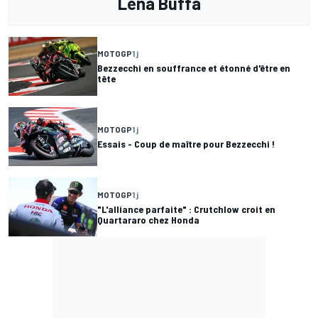
Léna Buffa
MOTOGP
1 j
Bezzecchi en souffrance et étonné d'être en
tête
MOTOGP
1 j
Essais - Coup de maître pour Bezzecchi !
MOTOGP
1 j
"L'alliance parfaite" : Crutchlow croit en
Quartararo chez Honda