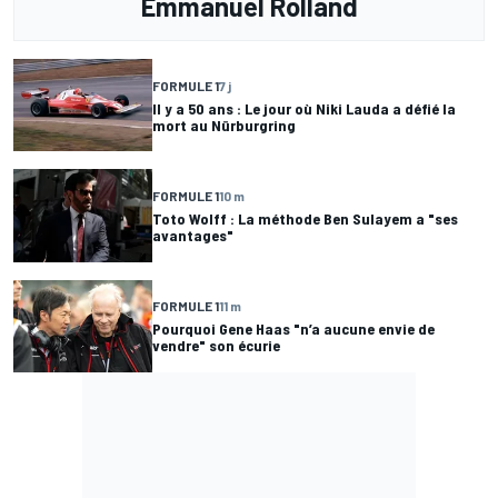
Emmanuel Rolland
FORMULE 1
7 j
Il y a 50 ans : Le jour où Niki Lauda a défié la
mort au Nürburgring
FORMULE 1
10 m
Toto Wolff : La méthode Ben Sulayem a "ses
avantages"
FORMULE 1
11 m
Pourquoi Gene Haas "n’a aucune envie de
vendre" son écurie