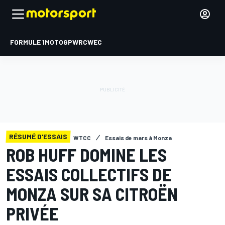
FORMULE 1
MOTOGP
WRC
WEC
RÉSUMÉ D'ESSAIS
WTCC
Essais de mars à Monza
ROB HUFF DOMINE LES
ESSAIS COLLECTIFS DE
MONZA SUR SA CITROËN
PRIVÉE