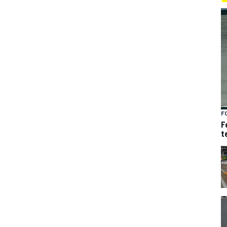
F
F
t