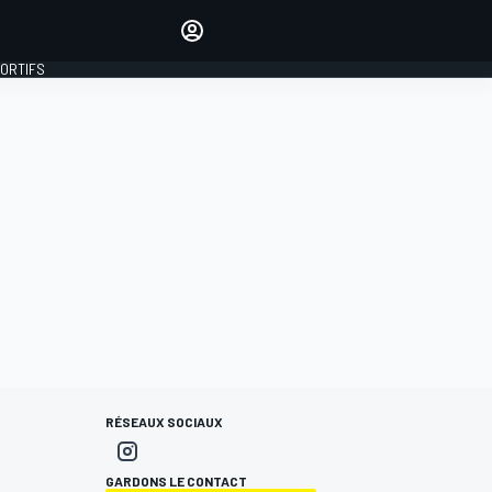
préférés
Donnez votre avis en
commentant les articles
PORTIFS
SE CONNECTER
ÉDITION
FRANCE
RÉSEAUX SOCIAUX
GARDONS LE CONTACT