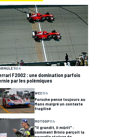
ORMULE 1
10 h
errari F2002 : une domination parfois
ernie par les polémiques
WEC
11 h
Porsche pense toujours au
Mans malgré un contexte
fragilisé
MOTOGP
11 h
"Il grandit, il mûrit" :
comment Brivio perçoit la
nouvelle stature de