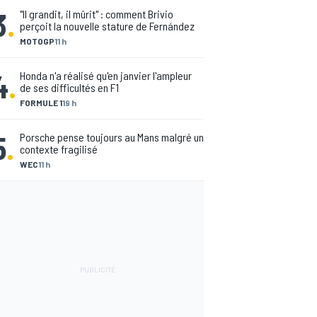
3
.
"Il grandit, il mûrit" : comment Brivio
perçoit la nouvelle stature de Fernández
MOTOGP
11 h
4
.
Honda n'a réalisé qu'en janvier l'ampleur
de ses difficultés en F1
FORMULE 1
19 h
5
.
Porsche pense toujours au Mans malgré un
contexte fragilisé
WEC
11 h