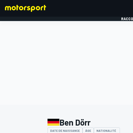
RACCO
FORMULE 1
Ben Dörr
DATE DE NAISSANCE
ÂGE
NATIONALITÉ