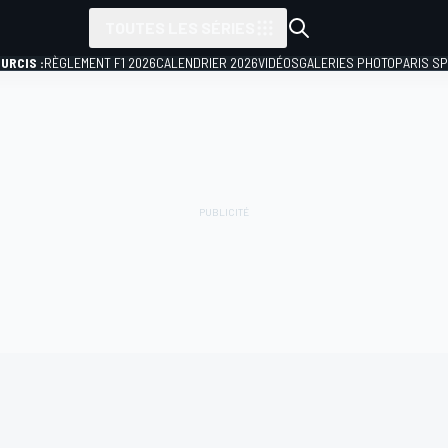
TOUTES LES SÉRIES
URCIS :
RÈGLEMENT F1 2026
CALENDRIER 2026
VIDÉOS
GALERIES PHOTO
PARIS S