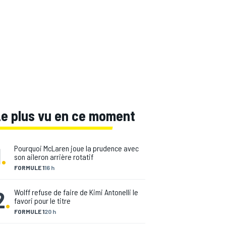
Le plus vu en ce moment
1
.
Pourquoi McLaren joue la prudence avec
son aileron arrière rotatif
FORMULE 1
16 h
2
.
Wolff refuse de faire de Kimi Antonelli le
favori pour le titre
FORMULE 1
20 h