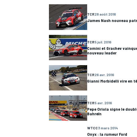
TCR
28 août 2016
WRC
James Nash nouveau patr
TCR
5 juil. 2016
Comini et Grachev vainque
nouveau leader
TCR
26 avr. 2016
Gianni Morbidelli vire en t
TCR
5 avr. 2016
Pepe Oriola signe le doublé
WEC
Bahreïn
WTCC
3 mars 2014
Onyx : la rumeur Ford