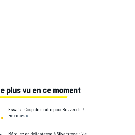
Le plus vu en ce moment
1
.
Essais - Coup de maître pour Bezzecchi !
MOTOGP
5 h
Márquez en délicatesse à Silverstone : "Je