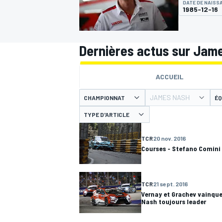
DATE DE NAISS
1985-12-16
Dernières actus sur Jam
MOTOGP
ACCUEIL
JAMES NASH
CHAMPIONNAT
ÉQ
TYPE D'ARTICLE
TCR
20 nov. 2016
Courses - Stefano Comini
TCR
21 sept. 2016
Vernay et Grachev vainqu
Nash toujours leader