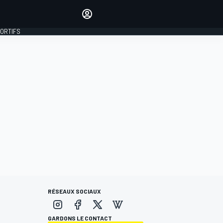
préférés
Donnez votre avis en
commentant les articles
PORTIFS
SE CONNECTER
ÉDITION
FRANCE
RÉSEAUX SOCIAUX
GARDONS LE CONTACT