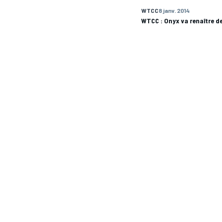
WTCC
8 janv. 2014
WTCC : Onyx va renaître d