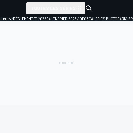
TOUTES LES SÉRIES
URCIS :
RÈGLEMENT F1 2026
CALENDRIER 2026
VIDÉOS
GALERIES PHOTO
PARIS S