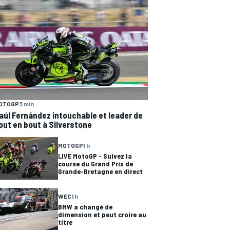
OTOGP
3 min
aúl Fernández intouchable et leader de
out en bout à Silverstone
MOTOGP
1 h
LIVE MotoGP - Suivez la
course du Grand Prix de
Grande-Bretagne en direct
WEC
1 h
BMW a changé de
dimension et peut croire au
titre