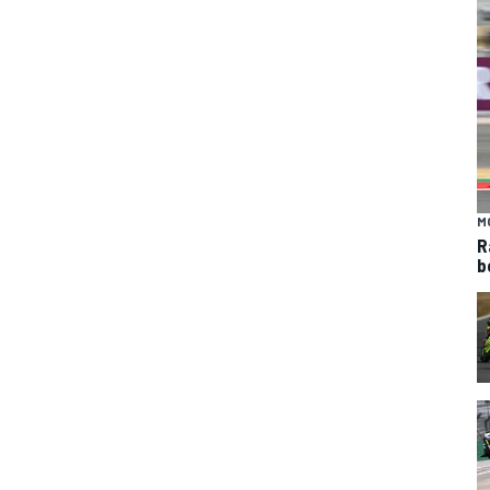
M
R
b