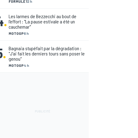
FORMULE 1
2 h
4
.
Les larmes de Bezzecchi au bout de
l'effort : "La pause estivale a été un
cauchemar"
MOTOGP
6 h
5
.
Bagnaia stupéfait par la dégradation :
"J'ai fait les derniers tours sans poser le
genou"
MOTOGP
4 h