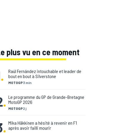
Le plus vu en ce moment
1
.
Raúl Fernández intouchable et leader de
bout en bout à Silverstone
MOTOGP
3 min
2
.
Le programme du GP de Grande-Bretagne
MotoGP 2026
MOTOGP
2 j
3
.
Mika Häkkinen a hésité à revenir en F1
après avoir failli mourir