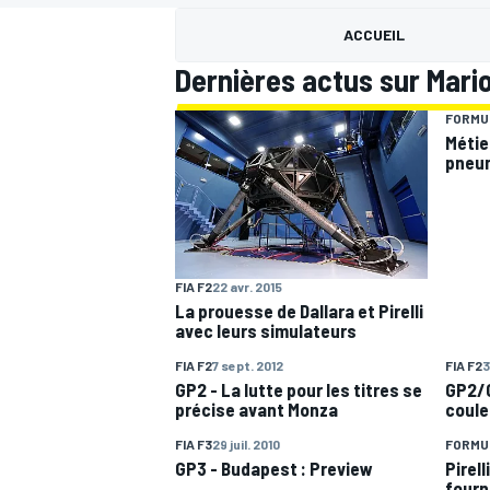
ACCUEIL
Dernières actus sur Mario
FORMUL
Métie
pneum
MOTOGP
FIA F2
22 avr. 2015
La prouesse de Dallara et Pirelli
avec leurs simulateurs
FIA F2
7 sept. 2012
FIA F2
3
GP2 - La lutte pour les titres se
GP2/G
précise avant Monza
coule
FIA F3
29 juil. 2010
FORMUL
GP3 - Budapest : Preview
Pirell
fourn