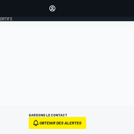
préférés
Donnez votre avis en
commentant les articles
PORTIFS
SE CONNECTER
ÉDITION
FRANCE
GARDONS LE CONTACT
OBTENIR DES ALERTES