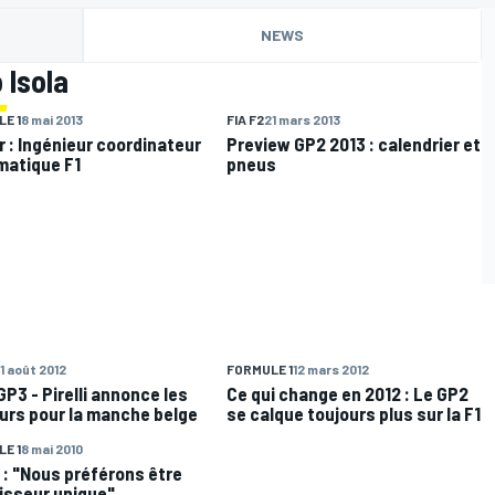
NEWS
 Isola
E 1
8 mai 2013
FIA F2
21 mars 2013
r : Ingénieur coordinateur
Preview GP2 2013 : calendrier et
atique F1
pneus
1 août 2012
FORMULE 1
12 mars 2012
P3 - Pirelli annonce les
Ce qui change en 2012 : Le GP2
urs pour la manche belge
se calque toujours plus sur la F1
E 1
8 mai 2010
i : "Nous préférons être
isseur unique"