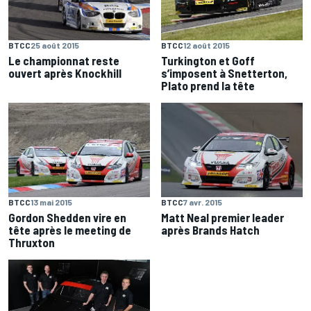
BTCC
25 août 2015
BTCC
12 août 2015
Le championnat reste
Turkington et Goff
ouvert après Knockhill
s’imposent à Snetterton,
Plato prend la tête
BTCC
13 mai 2015
BTCC
7 avr. 2015
Gordon Shedden vire en
Matt Neal premier leader
tête après le meeting de
après Brands Hatch
Thruxton