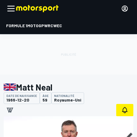
FORMULE 1
MOTOGP
WRC
WEC
Matt Neal
DATE DE NAISSANCE
ÂGE
NATIONALITÉ
1966-12-20
59
Royaume-Uni